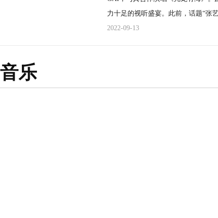
要你忠于自己的审美，并有强烈的信念
力十足的视听盛宴。此前，话题“张艺
Blackie在盖瑞·贝斯曼的生命中
透图”便登上榜单热搜，引发网友的
2022-09-13
家；一位心灵治疗师；一位伟大的健
友的关注，纷纷表示“期待张艺兴”。 《中国说唱巅峰对决》是一档说唱竞演类的音乐综艺
作品向观众展示艺术家对黑猫Blac
节目。该节目聚集华语乐坛知名说唱
装置作品则分享了Blackie的真实
音乐
为团队荣誉而战。在《中国说唱巅峰
过横跨多媒材领域的作品，鼓励观众
《亢龙有悔》，以万马奔腾之势赢得
度，并与治愈心灵的呼噜声产生连接和共鸣。 盖瑞·贝斯曼在靠边走艺
中，张艺兴与GAI的组合获得全场最高分。 据悉，《亢龙有悔》歌名的创
式展区的确快速的把大家拉入Blacki
兴，可谓是缘分颇深。此次由张艺兴
步街区这些深度复刻的生活化场景，
觉，此番改编为《亢龙有悔》注入更
术家与黑猫之间精彩感人的故事。除了这
双人对唱的形式也使得舞台更具有对
room（呼噜屋）”收获到惊人的好评。
石激起千层浪。舞台上的张艺兴挥发
让人迅速放松、与众不同”这些评论
阵欢呼，为观众带来一个极致享受的
一定会让部分人群泪崩的观点。希望
唱，他演唱的歌词部分也是由他和小
声音慰藉，得到来自小猫的爱的力量。 《猫有九条命》将持续在北京靠边走艺术空
舞台，在助阵的同时也展现了自身绝佳的说唱实力。 另外，
至11月27日，这是一场具有独特视
与GAI亲切交流，及时沟通竞演的