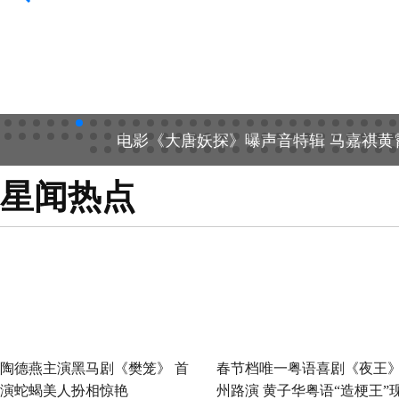
电影《大唐妖探》曝声音特辑 马嘉祺黄
星闻热点
陶德燕主演黑马剧《樊笼》 首
春节档唯一粤语喜剧《夜王
演蛇蝎美人扮相惊艳
州路演 黄子华粤语“造梗王”