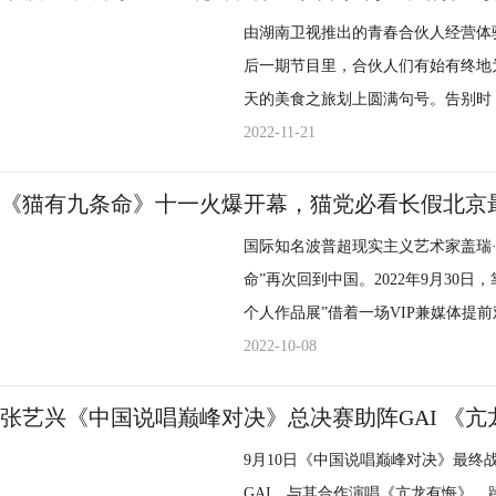
叶向透露：“本次展览将沉浸式当代
由湖南卫视推出的青春合伙人经营体验
——编剧编写剧本大纲，舞美置景打
后一期节目里，合伙人们有始有终地为
场景中，使观众仿佛坠入了九段由电
天的美食之旅划上圆满句号。告别时
《知觉世界·罗密欧AI朱丽叶》沉
的不舍。网友弹幕纷纷留言：这一季
2022-11-21
同的叙事场景中。所有这些场景，都
围。 正如结尾殷桃在节目中说：“我在这里的二十一天，过得非常的自在温暖，我的合伙
重构出一个发生在未来世界，人与A
人们一个比一个可爱，我们的合作相
《猫有九条命》十一火爆开幕，猫党必看长假北京
厅、十四世纪的修道院回廊，十六世
殷桃在节目中的表现也可圈可点。 担当店长时她创下销售额记录，给小朋友上课认真细
国际知名波普超现实主义艺术家盖瑞·贝斯
矩阵……每一处场景都做到了极致。
心、收获很多好评，招待顾客时她耐
命”再次回到中国。2022年9月30
自己所处的世界中。每一组放置其中
表演上展现给观众的游刃有余，生活中殷桃的
个人作品展”借着一场VIP兼媒体提
境，让人沉溺其中，不愿离开。 炫酷灯光营造下的电影戏剧氛围，科技感爆棚的艺术装
大家带来了很多惊喜，年初领衔主演
一”假期中，这只长久陪伴着艺术家、启
2022-10-08
置，来自异次元空间的故事线串联，
的郑娟；在十一国庆档电影《万里归
著名艺评人陆蓉之在内的业界人士带
实，体验从未有过的世界。
卫视王牌综艺《中餐厅》，带给大家
打动了无数到场的大小观众。 盖瑞·贝斯曼一直保持着作为艺术家对创作的敏感度，经常
张艺兴《中国说唱巅峰对决》总决赛助阵GAI 《
多优秀的作品等待和观众见面，我们
尝试各种艺术表现形式，《猫有九条
9月10日《中国说唱巅峰对决》最
设计到展陈摆放，他一直在践行着 "
GAI，与其合作演唱《亢龙有悔》