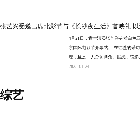
张艺兴受邀出席北影节与《长沙夜生活》首映礼 
4月21日，青年演员张艺兴身着白色
京国际电影节开幕式。 在红毯的采访环节，张艺兴透露，这一次在影片中饰演的是教授助
理，且是一人分饰两角。据悉，该影
龙、张艺兴、娜扎、李治廷领衔主演
2023-04-24
合作。目前，该影片还在拍摄中，让我们一起期待
作为电影《长沙夜生活》特别出演的
综艺
沙夜生活》的首映礼现场。在影片中
冀导演透露，张艺兴是剧组里唯一一个全程用长
可辛导演留下了非常深刻的印象。在
象是唱跳俱佳的歌手，这次拍摄《长
的角色，他感到很惊喜，大家说张艺