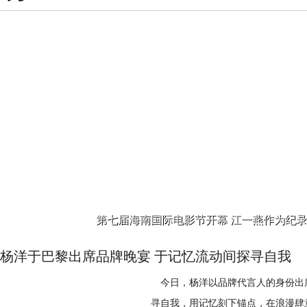
刀”，成为一桩悬案的被害人。然而
润发、张国荣、钟楚红组成“铁三角
说，这群“理论派高手”在主人遇害
跨国盗宝为线索，交织着兄弟情义、
人类社会，誓要查明谁杀了我们的牧
节跌宕起伏，悬念层层递进。搭配曾
变堪称年度最大反转，也奠定了影片
仇与人性的复杂细腻展现得淋漓尽致
去推理、找线索、“审问”嫌疑人，
银幕传奇。此次影片4K修复版登陆
羊探们“不负众望”，展现出抽象的
院巨幕之下，方能尽览黄金阵容的绝代风华，
里彻底迷失方向；一觉醒来就忘了头
义巅峰之作 4K高清版内地首次公映 作为导演吴宇森暴力美学与浪漫主义的巅峰代表作，
要承担全片最严肃的任务，让故事多了天然的反差喜感。 绵
《纵横四海》树立了港式电影的美学
星给羊打工！最有生命力的口碑奇作预定 “羊”气冲天的《绵羊侦探团》除了休
高级的镜头美学，标志性白鸽意象、
覆出演，更有奥斯卡与艾美奖演员大
与温柔浪漫极致融合。暴力之下藏温
森、“皇室蓝王子”尼古拉斯·加利齐纳
第七届海南国际电影节开幕 江一燕作为纪
义、自由、爱情与救赎，跳出常规警
斯顿、《继承之战》“傻大个”尼可拉
湖，成为了影史经典的美学教科书。 电影自1991年上映以来，凭借绝佳的视听质感、饱满
杨洋于巴黎出席品牌晚宴 于记忆流动间探寻自我
沉浸式代入这个看似不可能的“羊探”
的人物塑造与深刻的内核立意，收获超
曾摘下德语推理最高奖格劳泽奖，德文
今日，杨洋以品牌代言人的身份出
TOP250。影片讲述三位孤儿化身
以上！它的全球热度同样惊人：译成3
寻自我，用记忆刻下锚点，在浪