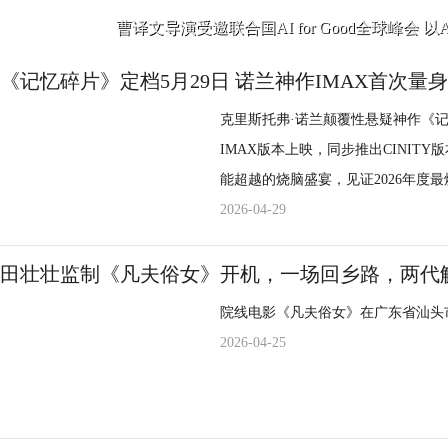
真相的执着追寻，不仅是推动剧情向
结邵伟桐、张沐兮、美娜、芮伟航等
是角色完成自我治愈的情感见
曹译文导演受邀联合国AI for Good全球峰会 
重要过程。这一过程所指向的，更是
念与抉择。 迷雾重重，危机四伏，在真相的迷障里，恪守信念之路。11月27日起，锁定爱
雾之中，暗线交错，真相一触即发。
系背后的秘密愈发引人遐想——究竟
《记忆碎片》定档5月29日 诺兰神作IMAX首次量
奇艺，看王星越、吴佳怡如何刺破黑
全网独播，假面夫妻真心错爱，深入
念由此延展，为剧情后续留下
克里斯托弗·诺兰颠覆性悬疑神作《记
多维呈现女性议题。都市女性悬疑剧
IMAX版本上映，同步推出CINI
们一同期待！
能超越的烧脑盛宴，见证2026年度最烧脑的悬疑神作。 cinity
双线交织真相层层反转 作为烂番茄93%的诺兰系列电影TOP2，《记忆碎片》以豆瓣8.7分
2026-04-29
稳居悬疑烧脑天花板，用实力诠释“
的叙事逻辑，影片以极具突破性的双
田壮壮监制《凡夫俗女》开机，一场回乡路，两代
困境”转化为最致命的悬念，构建出一场关于真相与
院线电影《凡夫俗女》在广东省汕头
自带悬疑感，主角莱纳德在遭遇歹徒
2026-04-25
保留10分钟记忆。妻子惨遭杀害，
签、宝丽来照片拼凑线索，在破碎的
新出发；每一条线索浮现，都可能暗