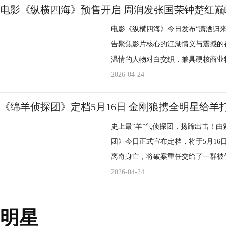
主角的认知困境，全程紧绷神经，解锁层层反转的真相。 定档
电影《纵横四海》预售开启 周润发张国荣钟楚红
度量身定制 沉浸感受记忆世界 电影《记忆碎片》此次定档最令人期待的，莫过于全球首
电影《纵横四海》今日发布“潇洒归
次IMAX版本的震撼呈现。诺兰神作
告聚焦影片核心的江湖情义与震撼的
影片中的悬疑细节，带领观众一起破
温情的人物对白交织，兼具硬核商业
上，感受诺兰导演所构建光影世界的无
于内地公映，超清画质尽显周润发、
2026-04-24
为影迷带来超越以往的观影体验。影片
观影纵享更清晰的细节画面与极致视
现CINITY版，既是双重惊喜，也是一场献给悬疑
普通话、粤语双版本，让观众于银幕之间
《绵羊侦探团》定档5月16日 金刚狼携全明星给羊
月29日，走进影院，在IMAX与CI
图（网发版）.jpg 顶级质感演绎情感纠葛 极致情节铸就银幕经典 本次释出的全新预告，
循环里，破解这场悬疑迷局，见证诺
史上最“羊”气侦探团，扬蹄出击！
集结黄金时代动作大片标志性视听场
团》今日正式宣布定档，将于5月16
中，身为“通天大盗”的阿占（张国荣
离奇身亡，将破案重任交给了一群被
自由流浪，红豆（钟楚红 饰）夹在
打工”，曾执导《小黄人大眼萌》的
2026-04-24
言说的情感纠葛。伴随巴黎街头飞车
鞘》”即将欢乐开场！ 电影《绵羊侦探团》定档海报.jpg 开局高能金刚狼“躺平”！咩版
番登场，搭配“爱一个人，未必要跟
《利刃出鞘》萌到犯规电影一开场就
的超前情感观念，将硬核江湖与细腻
明星
场离奇身亡。这位曾拯救世界的“金刚
内核。 作为影史经典，《纵横四海》的成功离不开无可复刻的绝版黄金阵容。影片集结周