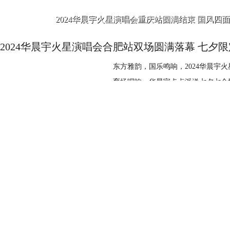
者，那么你一定不要错过本次展览。
此精彩绝伦的舞台，这再一次证明了团队组合的力量。 值
2024华晨宇火星演唱会重庆站圆满结束 国风四
话题#终于等到GAI张艺兴唱亢龙有
2024华晨宇火星演唱会合肥站双场圆满落幕 七夕
期待中炸裂开唱，网友纷纷表示“终
们继续期待张艺兴未来精彩的说唱表
东方雅韵，国乐鸣响，2024华晨宇火
育场唱响，华晨宇卡点派送七夕七个
投递浪漫，更有万人高音现场
语音心动开场 浪漫七夕七个惊
2024-08-12
六点至七点的时间段内，卡点释出6
道你们画了画送给我，所以今天也给
彦希全新专辑《Golden Blue》整专上线：每一
其绘制的支持与爱意，提前准备了可
经过一年时间的精心筹备，彦希带着首张
位火星人回家，新歌首唱、国风服饰
15日，经过几轮先行曲的预热传播
解锁。 新歌《怪诞心理学》
专辑不仅包含了彦希对音乐的最新探
风，编曲中融入哨声、时钟等声音采
希与知名自媒体博主蚊叽叽针对
2024-07-31
情摇摆，又听得歌曲思辨立意，世界
“叫《Golden Blue》的原因