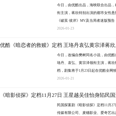
束，笑意温情尽显。首发剧照定格多
今日，由优酷出品，海映联合出品，
勒出各角色的特质底色，亦暗藏故事
衔主演，蒋欣特别出演的都市女性悬
实群像——周筱风（赵又廷 饰）升
《破茧·彼岸》MV及当局者迷
在职业道路上的成长阵痛、林逸（金
树同名小说，俞笑（王珞丹 饰）原
2026-01-23
都精准定格医疗人的日常与抉
高中生遇害案件，被意外推向调查之
尊严的执着坚守、家庭为救治的倾尽
发现，俞笑不仅与当前案件存在关联
优酷《暗恋者的救赎》定档 王珞丹袁弘黄宗泽蒋
绕，于笑泪之间还原最本真的人间百
入后，俞笑的丈夫朱鹤（黄宗泽 饰
今日，改编自樊树同名小说，由优酷
品厚重的情感内核。 金牌
条与案件相关的细节浮出水面。而俞
珞丹、袁弘、黄宗泽领衔主演，蒋欣
《问心 2》历经三年沉淀，原班
过往的记忆被再次唤醒，与案
档，剧集将于1月23日起在优
院的故事焕新质感。剧本深耕医疗内
者迷版预告、主题曲《破茧·彼岸》
编，俞笑（王珞丹 饰）拥有一段令
2026-01-21
携手两百余位医疗顾问，十余家三甲
复杂的关联，让人提前感受到
宋诚（袁弘 饰）发现俞笑成了其与
与器具还原，尽可能复刻前沿医疗场景
丹袁弘黄宗泽上演信任博弈局
俞笑丈夫朱鹤（黄宗泽饰）好好男人
《暗影侦探》定档11月27日 王星越吴佳怡身陷民
的医疗案例；演员团队默契再聚，医
冷静克制的旋律，闪回着少女的噩梦
而言，遇见宋诚和身份成谜的安妮（
医者本色，赋予角色鲜活生命
民国探案剧《暗影侦探》定档11月2
迷，我想听你亲口告诉我”点出夫妻
消息正式释出，这部剧瞬间引发无数
耕内容直击人心，秉“初心”传
传媒有限公司、麦穗影业、爱奇艺出
丈夫朱鹤温柔体贴的日常画面，与安