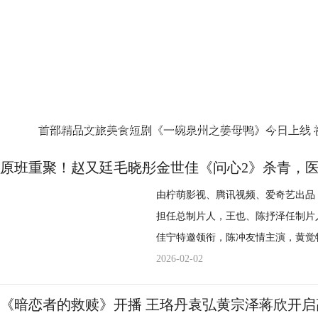
首部精品文旅美食短剧《一碗泉州之姜母鸭》今日上线 
原班重聚！赵又廷毛晓彤金世佳《问心2》杀青，
由柠萌影视、腾讯视频、爱奇艺出品
担任总制片人，王也、陈抒泽任制片
佳宁特邀领衔，陈冲友情主演，黄觉
主演的都市医疗情感话题剧《问心2
2026-02-02
续写东立医院的温暖故事。 
官方同步释出杀青照、首发剧照
《暗恋者的救赎》开播 王珞丹袁弘黄宗泽蒋欣开