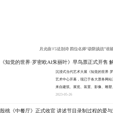
长沙话，陈可辛说：“我是当然一句
沙话特别好听，就好像唱歌一样，有
你拍。”不知内情的陈可辛跟着说完后，现场掌声雷动。 
表示：不论是在长沙吃夜宵，还是拍
感受长沙的魅力吧！
月光曲VS送别诗 四位名师“极限挑战”谁
《知觉的世界·罗密欧AI朱丽叶》早鸟票正式开售
沉浸式当代艺术大展《知觉的世界·罗密
艺术中心开幕，现已于各大票务网站
来自建筑、展览、装置、影像、雕塑
与数学、哲学、科学领域的专家，跨界
2023-05-26
了九个融合了装置、数字和媒体艺术
未来感音效相融合的场域，将为观众带来一场
殷桃《中餐厅》正式收官 讲述节目录制过程的爱与