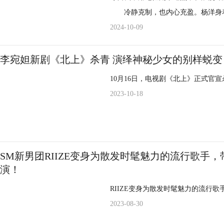
故事，既有快意恩仇的江湖洒脱，也
一个搞笑的动物故事，也不只是一本
冷静克制，也内心充盈。杨洋身着
复并首度在内地影院公映，4K超清
余味无穷的人性寓言”。 莫莉·戈登 饰演 女儿丽贝卡·汉普斯特德.jpg休·杰克曼 饰演 牧羊
力量。内衬花纹若隐若现，正如品牌
2024-10-09
众，尘封多年的银幕传奇终登内地大
人乔治·哈迪.jpg 电影由打造了全球萌物《小黄人大眼萌》系列的导演凯尔·巴尔达执导，
繁花，为凛冽寒冬勾勒一抹野性的律
场浪漫重逢。 电影《纵横四海》由金公主电影制作有限公司出品，中国电影集团公司引
《最后生还者》《切尔诺贝利》的编剧
领拼接设计，打破局限重塑秩序，
李宛妲新剧《北上》杀青 演绎神秘少女的别样蜕变
进，福建无限自在文化传媒股份有限公
鲜活动人、充满生命力，一个着力扎
晚宴现场，杨洋提到了与品牌合
日全国上映，目前正在火热预售中。
10月16日，电视剧《北上》正式官宣
案的奇妙电影。“我觉得这部电影很
作为演员的敏感和纯粹，与品牌“忠
2023-10-18
只是作为个体，而是作为一个群体，
感知生活的细腻，找到内心的余温。
明了电影在可爱外衣下蕴含的意义：
进行分享创作，让人更深层次地感受
绵羊，会用自己的方式，向我们诠释
意融为一体的“无声”表达，为人
靠外行。电影《绵羊侦探团》由索尼影
以“气味”作为载体，储存记忆
SM新男团RIIZE变身为散发时髦魅力的流行歌手，带来出
狼”如何被一群毛茸茸的侦探拯救，
缱绻过往回望当下的人生譬喻，更是
演！
起笑到“咩”有烦恼！
同期待揭开香味的谜底，期待亦能看
RIIZE变身为散发时髦魅力的流行歌手，
2023-08-30