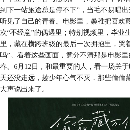
到下一站旅途总是停不下
”，
当毛不易唱出
听见了自己的青春。
电影里，桑稚把喜欢
次
“
不经意
”
的偶遇里；
特别
视频里，毕业
里，藏在
横跨班级的
最后一次拥抱里
，哭
吗”
。看着这些画面，
竟
分不清那是电影里
春。
6月12日，
和最重要的人，
看一场关于
天还没走远，趁
少年心气不灭
，那些偷偷
大声说出来
了。