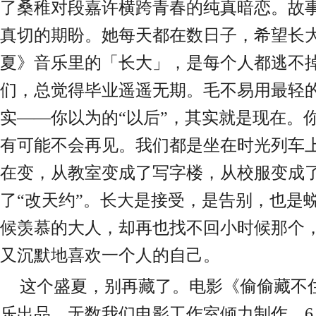
了桑稚对段嘉许横跨青春的纯真暗恋
。故
真切的期盼。她每天都在数日子，
希望长
夏》
音乐里的「长大」，是每个人都逃不
们，总觉得毕业遥遥无期。毛不易用最轻
实
——你以为的
“
以后
”
，其实就是现在。
有可能不会再见
。我们都是坐在
时光列车
在变，从教室变成了写字楼，从校服变成
了
“
改天约
”
。长大是接受
，是
告别
，
也是
候羡慕的大人，却再也找不回小时候那个
又沉默地喜欢一个人
的自己。
这个盛夏，别再藏了。
电影《偷偷藏不
乐出品，无数我们电影工作室倾力制作。