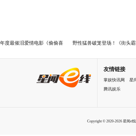
安城
年度最催泪爱情电影《偷偷喜
野性猛兽破笼登场！《街头霸
欢你》发布 “夏日恋恋” 版预告
王》（暂译）真人电影布兰卡
七夕解锁盛夏暗恋毕业季离别
单人预告释出 杰森·莫玛回旋
友情链接
遗憾
招式炸裂
掌娱快讯网
星
腾讯娱乐
Copyright © 2020-2026 星闻e线网