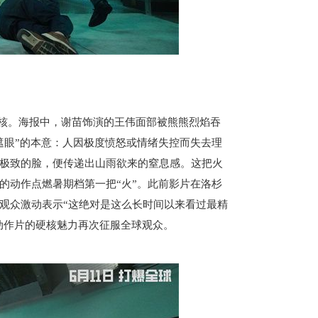
内核。海报中，谢苗饰演的王伟面部被熊熊烈焰吞
遮眼”的本意：人因极度愤怒或情绪失控而失去理
极致的脸，便传递出山雨欲来的窒息感。这把火
的动作点燃暑期档第一把“火”。此前影片在洛杉
观众激动表示“这绝对是这么长时间以来看过最精
动作片的硬核魅力再次征服全球观众。