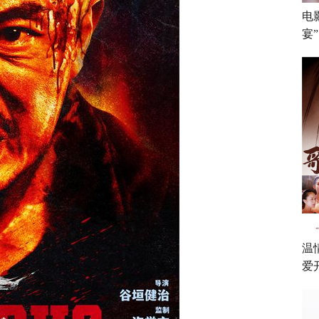
电
宴”
温
爱