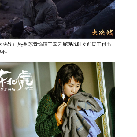
大决战》热播 苏青饰演王翠云展现战时支前民工付出
牺牲