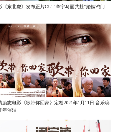
影《东北虎》发布正片CUT 章宇马丽共赴“婚姻鸿门
情励志电影《歌带你回家》定档2021年1月11日 音乐唤
开年催泪