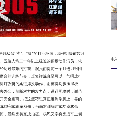
呈现极致“疼”、“爽”的打斗场面，动作组提前数月
电
。五位人均二十年以上经验的顶级动作演员，依
经历过最难的打戏。演员们提前一个月进组封闭
磨合的训练节奏，反复锤炼直至可以一气呵成打
科灯强势的柔道摔投动作，谢苗将马步压得极
去外套，切断对方的发力点；遭遇围攻时，谢苗
开安全距离。把这些巧思真正落到拳脚上，靠的
下赤脚完成追车戏份，当面对训练时成功率极低、
搏，最终完美完成拍摄。杨恩又亲身完成车上倒