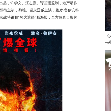
出品，许学文、江志强、谭芷珊监制，港产动作
领衔主演，黎唯、岩永丞威主演，雅彦·鲁伊安特
实战特辑和“怒火遮眼”版海报，全方位直击影片
《
与