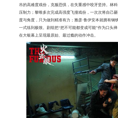
吊的高难度戏份，克服恐惧，在失重感中咬牙坚持。林科
压制力；黎唯多次完成高强度飞撞戏份，一次次将自己砸
度与角度，只为做到精准有力；雅彦·鲁伊安本就拥有钢
一式练到极致。剧组把“把不可能都变成可能”作为口头
在大银幕上呈现最原始、最过瘾的动作冲击。