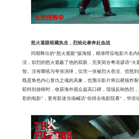
怒火遮眼暗藏执念，烈焰化拳奔赴血战
同期释出的“怒火遮眼”版海报，精准呼应电影片名
没，炽烈的怒火遮蔽了他的双眼，完美契合粤语谚语“火
智。没有嘶吼与夸张演绎，仅凭一张被烈火吞没、愤怒到
既是角色内心复仇之魂的具象，也预示影片将以硬核炸裂
矶特别放映时，收获海外观众超高口碑，现场反响热烈，
彩的电影”，更有影迷当场喊话“你得去电影院看”，华语