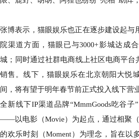
张博表示，猫眼娱乐也正在逐步建设起与
院渠道
方面
，猫眼
已
与
3000+影城达成
城；
同时通过
社群电商
线上社区电商平台
销售
。线下，猫眼娱乐在北京朝阳大悦
间，
将
有望于明年春节前正式投入线下营
全新
线下
IP
渠道
品牌
“MmmGoods吃谷子”
——以电影（Movie）为起点，通过相聚（M
的欢乐时刻（Moment）为理念，旨在