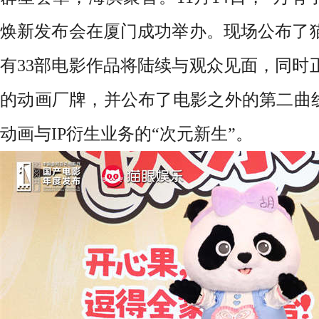
焕新发布会在厦门成功举办。现场公布了
有33部电影作品将陆续与观众见面，同时
的
动画厂牌，并公布了
电影之外的第二曲
动画与
I
P衍生业务
的
“次元新生”
。