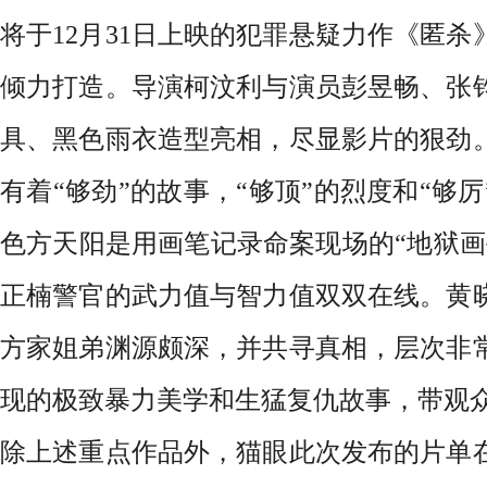
将于
12月31日上映的犯罪悬疑力作《匿
倾力打造。导演柯汶利与演员彭昱畅、张
具、黑色雨衣造型亮相，尽显影片的狠劲
有着“够劲”的故事，“够顶”的烈度和“够
色方天阳是用画笔记录命案现场的“地狱画
正楠警官的武力值与智力值双双在线。黄
方家姐弟渊源颇深，并共寻真相，层次非
现的极致暴力美学和生猛复仇故事，带观
除上述重点作品外，猫眼此次发布的片单