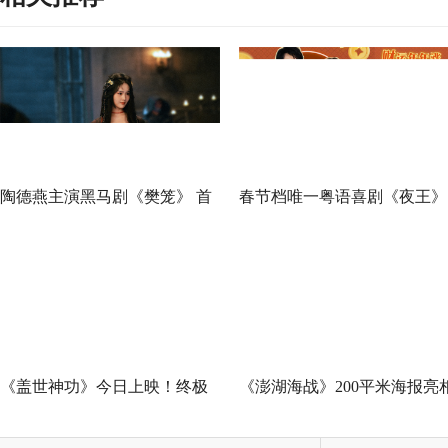
陶德燕主演黑马剧《樊笼》 首
春节档唯一粤语喜剧《夜王》
演蛇蝎美人扮相惊艳
广州路演 黄子华粤语“造梗
王”现场爆笑开大
《盖世神功》今日上映！终极
《澎湖海战》200平米海报亮
海报预告双发鸡飞狗跳笑癫江
中国电影120周年活力之夜