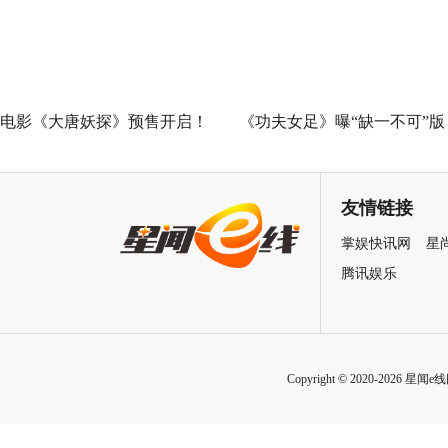
七夕解锁盛夏暗恋毕业季离别
遗憾
电影《大唐妖探》预售开启！
《功夫女足》曝“缺一不可”版
马嘉祺献唱主题曲《不退！》
特辑 揭秘周星驰新作中的新
邀你共赴探案之旅
力量
友情链接
掌娱快讯网
星
腾讯娱乐
Copyright © 2020-2026 星闻e线网