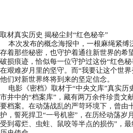
取材真实历史 揭秘尘封“红色秘辛”
本次发布的概念海报中，一根麻绳紧缚
存着那些秘密，也守护着通往新世界的希
破损痕迹，恰似每一位守护过这份“红色秘
在艰难岁月里的坚守。而“我要让这个世界
他们对新世界终将到来的坚定信念。
电影《密档》取材于“中央文库”真实历
市井中的“档案库”，藏有两万余件珍贵文
要档案。在动荡战乱的严苛环境下，曾由
护，誓死捍卫“一号机密”，在历经动荡岁
受到霉烂、虫蛀、鼠咬等半点的损伤”，最
历史使命。