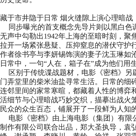
藏于市井隐于日常 烟火缝隙上演心理暗战
同步曝光的首支概念先导片则以黑白色
无声中勾勒出1942年上海的至暗时刻，
拉开一场紧张悬疑、压抑窒息的潜伏守护
作者徐书亭与李妍锡饰演的妻子沈玉琳如
日常中，一句“人在，箱子在”成为他们用
区别于传统谍战题材，电影《密档》另
门弄堂里的柴米油盐寻常生活。日常的细
连邻里间的家常寒暄，都藏着人性的博弈
活细节与心理暗战巧妙交织，描摹出战火
民众的众生百态，铺展开了一段鲜为人知
电影《密档》由上海电影（集团）有限
制作有限公司联合出品，郑大圣执导，袁