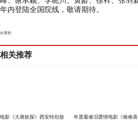
峰、谢承颖、李晓川、黄龄、徐祥、张羽霖
年内登陆全国院线，敬请期待。
分享到
相关推荐
电影《大唐妖探》西安特别放
年度最催泪爱情电影《偷偷喜
映 开启古城合家欢奇幻冒险！
欢你》发布 “夏日恋恋” 版预