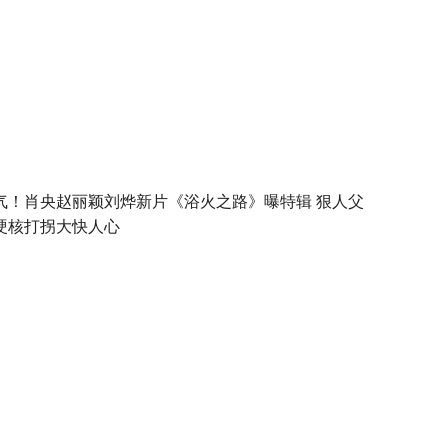
气！肖央赵丽颖刘烨新片《浴火之路》曝特辑 狠人父
硬核打拐大快人心