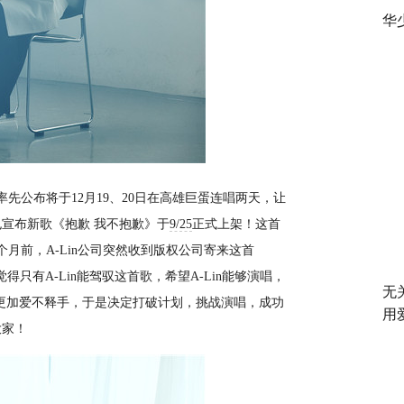
华
率先公布将于
12
月
19
、
20
日在高雄巨蛋连唱两天，让
也宣布新歌《抱歉
我不抱歉》于
9/25
正式上架！这首
个月前，
A-Lin
公司突然收到版权公司寄来这首
觉得只有
A-Lin
能驾驭这首歌，希望
A-Lin
能够演唱，
无
歌更加爱不释手，于是决定打破计划，挑战演唱，成功
用
大家！