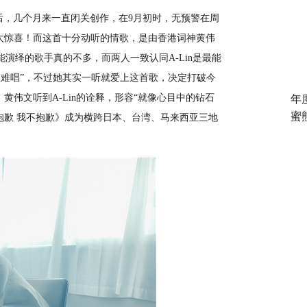
后，几个月来一直闭关创作，在
9
月初时，无预警在周
太惊喜！而这首十分动听的情歌，是由香港词神黄伟
能演绎的歌手真的不多，而两人一致认同
A-Lin
是最能
很难唱”，不过她其实一听就爱上这首歌，决定打破今
！黄伟文听到
A-Lin
的诠释，形容“就像心目中的钻石
年
蜜
抱歉
我不抱歉》成为横跨日本、台湾、马来西亚三地