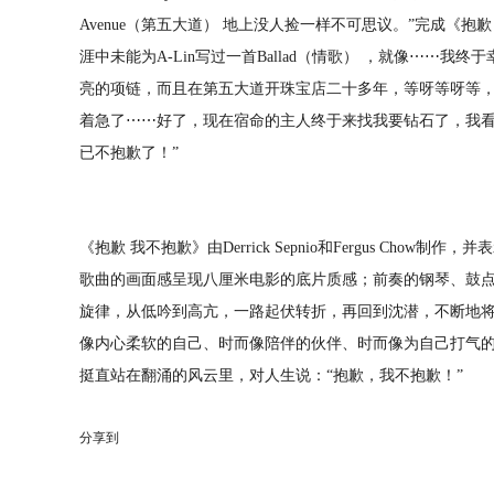
Avenue
（第五大道）
地上没人捡一样不可思议。”完成《抱歉
涯中未能为
A-Lin
写过一首
Ballad
（情歌）
，就像
⋯⋯
我终于
亮的项链，而且在第五大道开珠宝店二十多年，等呀等呀等
着急了
⋯⋯
好了，现在宿命的主人终于来找我要钻石了，我
已不抱歉了！”
《抱歉
我不抱歉》由
Derrick Sepnio
和
Fergus Chow
制作，并表
歌曲的画面感呈现八厘米电影的底片质感；前奏的钢琴、鼓
旋律，从低吟到高亢，一路起伏转折，再回到沈潜，不断地
像内心柔软的自己、时而像陪伴的伙伴、时而像为自己打气
挺直站在翻涌的风云里，对人生说：“抱歉，我不抱歉！”
分享到