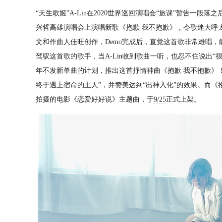
“天生歌姬”
A-Lin
在
2020
世界巡回演唱会“旅课”暂告一段落之
兴哲高雄演唱会上演唱新歌《抱歉
我不抱歉》，令歌迷大呼
文和作曲人佳旺创作，
Demo
完成后，直觉这首歌非常难唱，
驾驭这首歌的歌手，当
A-Lin
收到歌曲一听，也忍不住说出“
年不发新单曲的计划，推出这首抒情神曲《抱歉
我不抱歉》
终于遇上宿命的主人”，并赞美达到“出神入化”的效果。而《
拍摄的电影《恋爱好好说》主题曲，于
9/25
正式上架。