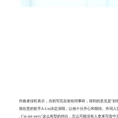
作曲者佳旺表示，当初写完后发给同事听，得到的意见是“好
很欣赏的歌手
A-Lin
决定演唱，让他十分开心和期待。作词人
, I’m not sorry
’这么有型的对白，怎么可能没有人拿来写首中