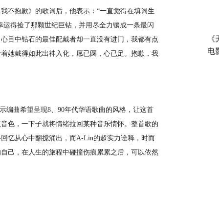
我不抱歉》的歌词后，他表示：“一直觉得在填词生
幸运得捡了那颗世纪巨钻，并用尽全力镶成一条最闪
《
，心目中钻石的最佳配戴者却一直没有进门，我都有点
电
看着她戴得如此出神入化，愿已圆，心已足。抱歉，我
示编曲希望呈现
8
、
90
年代华语歌曲的风格，让这首
点音色，一下子就将情绪拉回某种音乐情怀。整首歌的
将回忆从心中翻搅涌出，而
A-Lin
的超实力诠释，时而
的自己，在人生的旅程中碰撞伤痕累累之后，可以依然