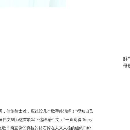
解
母
听，但旋律太难，应该没几个歌手能演绎！”得知自己
黄伟文则为这首歌写下这段感性文：“一直觉得‘
Sorry
文歌？简直像
99
克拉的钻石掉在人来人往的纽约
Fifth