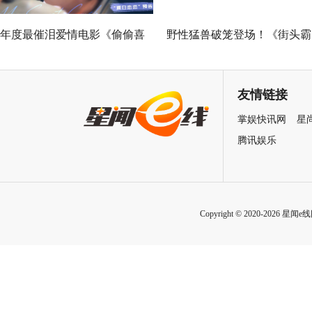
年度最催泪爱情电影《偷偷喜
野性猛兽破笼登场！《街头霸
欢你》发布 “夏日恋恋” 版预告
王》（暂译）真人电影布兰卡
七夕解锁盛夏暗恋毕业季离别
单人预告释出 杰森·莫玛回旋
友情链接
遗憾
招式炸裂
掌娱快讯网
星
腾讯娱乐
Copyright © 2020-2026 星闻e线网