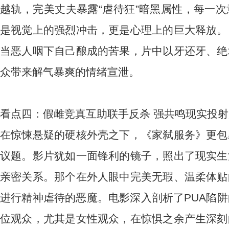
越轨，完美丈夫暴露
“虐待狂”暗黑属性，每一
是视觉上的强烈冲击，更是心理上的巨大释放。
当恶人咽下自己酿成的苦果，片中以牙还牙、绝
众带来解气暴爽的情绪宣泄。
看点四：假雌竞真互助联手反杀
强共鸣现实投射
在惊悚悬疑的硬核外壳之下，《家弑服务》更包
议题。影片犹如一面锋利的镜子，照出了现实生
亲密关系。那个在外人眼中完美无瑕、温柔体贴
进行精神虐待的恶魔。电影深入剖析了
PUA陷
位观众，尤其是女性观众，在惊惧之余产生深刻