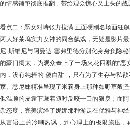
的情感铺垫彻底推翻，带给观众惊心又上头的战
看点二：恶女对峙张力拉满
正面硬刚名场面狂飙
两大好莱坞实力女神的同台飙戏，无疑是影片最
尼
·斯维尼与阿曼达·塞弗里德分别化身身负隐
的豪门阔太，为观众奉上了一场火花四溅的“恶
内，没有纯粹的“傻白甜”，只有为了生存与私
家。悉尼妹精准呈现了米莉身上那种如野草般坚
似温顺的皮囊下藏着随时反咬一口的狠戾；而阿
杂态度，完美演绎了妮娜那种游走在优雅与神经
从言语上的冷嘲热讽，到心理上的极限施压，