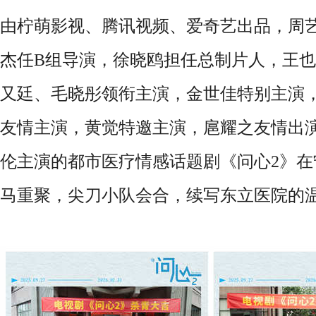
由柠萌影视、腾讯视频、爱奇艺出品，周
杰任B组导演，徐晓鸥担任总制片人，王
又廷、毛晓彤领衔主演，金世佳特别主演
友情主演，黄觉特邀主演，扈耀之友情出
伦主演的都市医疗情感话题剧《问心2》
马重聚，尖刀小队会合，续写东立医院的