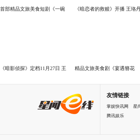
首部精品文旅美食短剧《一碗
《暗恋者的救赎》开播 王珞
泉州之姜母鸭》今日上线 祝贺
袁弘黄宗泽蒋欣开启高端假面
泉州荣膺“世界美食之都”
真心局
《暗影侦探》定档11月27日 王
精品文旅美食剧《宴遇簪花
星越吴佳怡身陷民国连环诡案
缘》取景地曝光引发关注 泉
最美幼儿园作为隐藏彩蛋首次
友情链接
亮相
掌娱快讯网
星
腾讯娱乐