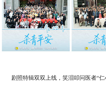
剧照特辑双双上线，笑泪叩问医者“仁