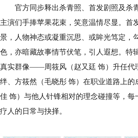
官方同步释出杀青照、首发剧照及杀青
主演们手捧苹果花束，笑意温情尽显。首
景，人物神态或凝重沉思、或眸光笃定，
色，亦暗藏故事情节伏笔，引人遐想。特
真实群像——周筱风（赵又廷 饰）升任代
绊、方筱然（毛晓彤 饰）在职业道路上的
佳 饰）与他人针锋相对的理念碰撞等，每
疗人的日常与抉择。