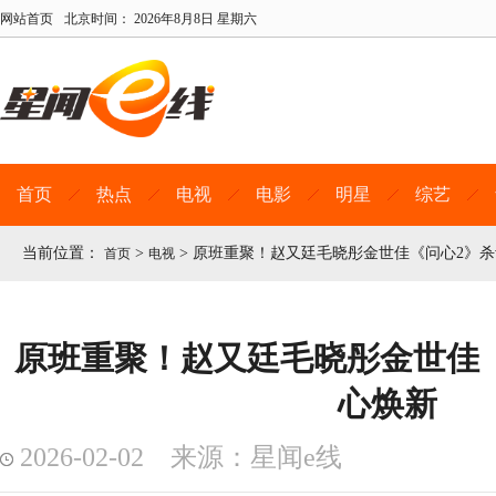
网站首页
北京时间：
2026年8月8日 星期六
首页
热点
电视
电影
明星
综艺
当前位置：
>
>
原班重聚！赵又廷毛晓彤金世佳《问心2》
首页
电视
原班重聚！赵又廷毛晓彤金世佳
心焕新
2026-02-02 来源：星闻e线