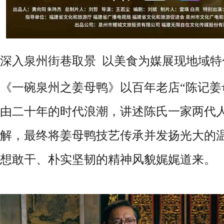
深入泉州街巷取景 以美食为媒展现地域特
《一碗泉州之姜母鸭》以百年老店“陈记姜
由二十年的时代浪潮，讲述陈氏一家两代
解，最终将姜母鸭技艺传承并发扬光大的
想敢干、朴实坚韧的精神风貌娓娓道来。