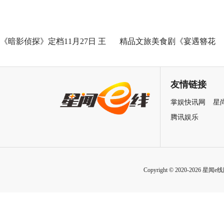
《暗影侦探》定档11月27日 王
精品文旅美食剧《宴遇簪花
星越吴佳怡身陷民国连环诡案
缘》取景地曝光引发关注 泉
最美幼儿园作为隐藏彩蛋首次
友情链接
亮相
掌娱快讯网
星
腾讯娱乐
Copyright © 2020-2026 星闻e线网