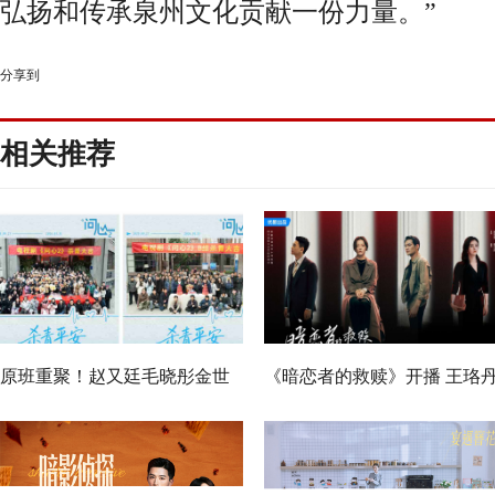
弘扬和传承泉州文化贡献一份力量。
”
分享到
相关推荐
原班重聚！赵又廷毛晓彤金世
《暗恋者的救赎》开播 王珞
佳《问心2》杀青，医心焕新
袁弘黄宗泽蒋欣开启高端假面
真心局