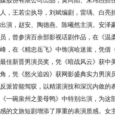
媒股份有限公司出品，
黄向阳、朱玮杰担
人，王若尘执导，刘斌编剧，雷瑀、白亮
出演，赵安、陶德燕、陈曦然主演
。安泽
员，曾
参演百余部影视话剧作品，在《温
峰，在《精忠岳飞》中饰演哈迷蚩
，
凭借
最佳新晋男演员奖，凭《暗战风云》获中
角，凭《怒火追凶》获网影盛典实力男演
反派皆能驾驭，
以精湛演技和深沉内敛的
《一碗泉州之姜母鸭》中特别出演，为这
感的文旅短剧增添了厚重的表演质感。女