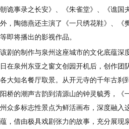
朝诡事录之长安》、《朱雀堂》、《谯国
外，陶德燕还主演了《一只绣花鞋》、《
等即将播出的影视作品。
该剧的制作与泉州这座城市的文化底蕴深度绑
日在泉州东亚之窗文创园开机后，创作团
各大知名餐厅取景
。从开元寺的千年古刹
阳桥的
潮声古韵
到清源山的钟灵毓秀，《
州众多标志性景点为鲜活画布，深度融入
蕴，借由极具戏剧张力的故事，充分展现