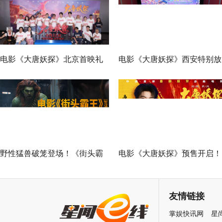
电影《大唐妖探》北京首映礼
电影《大唐妖探》西安特别放
欢乐探案获观众盛赞：“夯！”
映 开启古城合家欢奇幻冒险
野性猛兽破笼登场！《街头霸
电影《大唐妖探》预售开启！
王》（暂译）真人电影布兰卡
马嘉祺献唱主题曲《不退！》
单人预告释出 杰森·莫玛回旋撞
邀你共赴探案之旅
友情链接
招式炸裂
掌娱快讯网
星