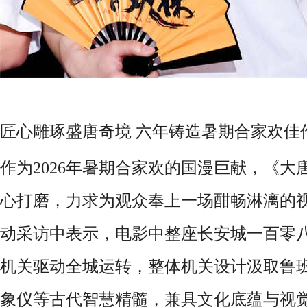
匠心雕琢盛唐奇境 六年铸造暑期合家欢佳
作为2026年暑期合家欢的国漫巨献，《
心打磨，力求为观众奉上一场酣畅淋漓的
动采访中表示，电影中整座长安城一百零
机关驱动全城运转，整体机关设计汲取鲁
象仪等古代智慧精髓，兼具文化底蕴与视