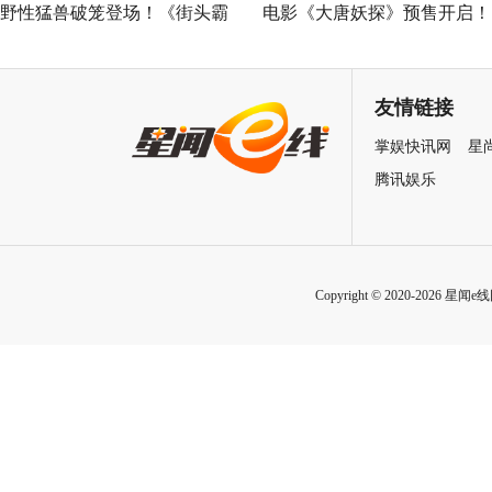
野性猛兽破笼登场！《街头霸
电影《大唐妖探》预售开启！
王》（暂译）真人电影布兰卡
马嘉祺献唱主题曲《不退！》
单人预告释出 杰森·莫玛回旋撞
邀你共赴探案之旅
友情链接
招式炸裂
掌娱快讯网
星
腾讯娱乐
Copyright © 2020-2026 星闻e线网