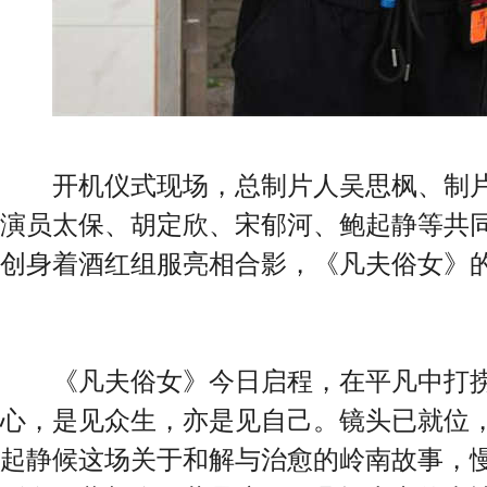
开机仪式现场，总制片人吴思枫、制片
演员太保、胡定欣、宋郁河、鲍起静等共
创身着酒红组服亮相合影，《凡夫俗女》
《凡夫俗女》今日启程，在平凡中打捞
心，是见众生，亦是见自己。镜头已就位
起静候这场关于和解与治愈的岭南故事，