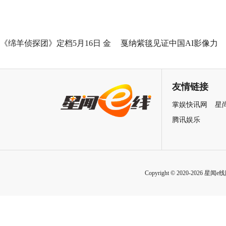
《绵羊侦探团》定档5月16日 金
戛纳紫毯见证中国AI影像力
刚狼携全明星给羊打工！
量！导演曹译文《癫！》入围
世界AI电影节“第八艺术奖”
友情链接
掌娱快讯网
星
腾讯娱乐
Copyright © 2020-2026 星闻e线网