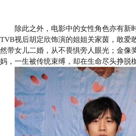
除此之外，电影中的女性角色亦有新时
TVB视后胡定欣饰演的姐姐关家茵，敢爱
然带女儿二婚，从不畏惧旁人眼光；金像
妈，一生被传统束缚，却在生命尽头挣脱