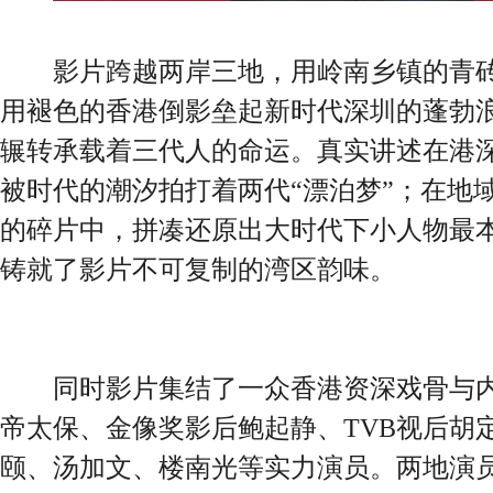
影片跨越两岸三地，用岭南乡镇的青砖
用褪色的香港倒影垒起新时代深圳的蓬勃
辗转承载着三代人的命运。真实讲述在港
被时代的潮汐拍打着两代“漂泊梦”；在地
的碎片中，拼凑还原出大时代下小人物最
铸就了影片不可复制的湾区韵味。
同时影片集结了一众香港资深戏骨与内
帝太保、金像奖影后鲍起静、TVB视后胡
颐、汤加文、楼南光等实力演员。两地演