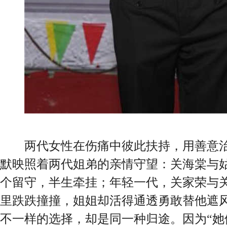
两代女性在伤痛中彼此扶持，用善意治
默映照着两代姐弟的亲情守望：关海棠与
个留守，半生牵挂；年轻一代，关家荣与
里跌跌撞撞，姐姐却活得通透勇敢替他遮
不一样的选择，却是同一种归途。因为“她