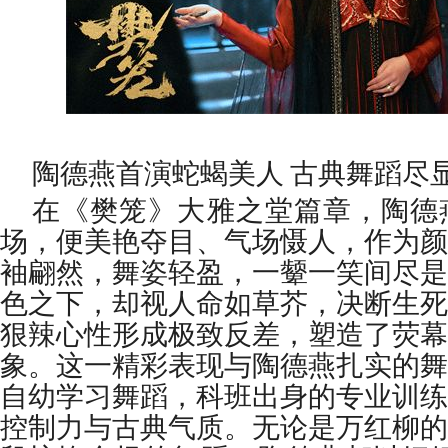
陶德燕首演蛇蝎美人 古典舞蹈尽
在《樊笼》大雅之堂篇章，陶德
场，便美艳夺目、气场慑人，作为颜
袖翩然，舞姿轻盈，一颦一笑间尽是
色之下，却视人命如草芥，决断生死
狠辣心性形成极致反差，塑造了荧幕
象。这一精彩表现与陶德燕扎实的舞
自幼学习舞蹈，科班出身的专业训练
控制力与古典气质。无论是万红柳的