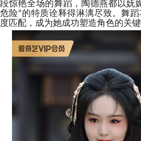
段惊艳全场的舞蹈，陶德燕都以妩媚
危险”的特质诠释得淋漓尽致。舞蹈
度匹配，成为她成功塑造角色的关键