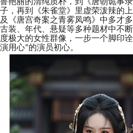
鲁艳丽的清纯质朴，到《唐朝诡事录
子，再到《朱雀堂》里虚荣泼辣的上
及《唐宫奇案之青雾凤鸣》中多才多
古装、年代、悬疑等多种题材中不断
度极大的女性群像，一步一个脚印诠
演用心”的演员初心。