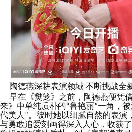
陶德燕深耕表演领域 不断挑战全
早在《樊笼》之前，陶德燕便凭
来》中单纯质朴的“鲁艳丽”一角，被
代美人”。彼时她以细腻自然的表演
与勇敢追爱刻画得深入人心，收获了