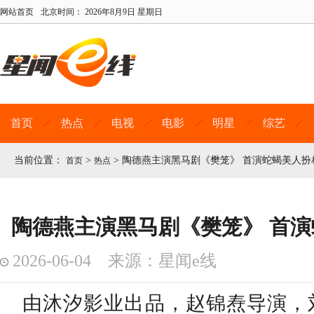
网站首页
北京时间：
2026年8月9日 星期日
首页
热点
电视
电影
明星
综艺
当前位置：
>
>
陶德燕主演黑马剧《樊笼》 首演蛇蝎美人扮
首页
热点
陶德燕主演黑马剧《樊笼》 首
2026-06-04 来源：星闻e线
由沐汐影业出品，赵锦焘导演，