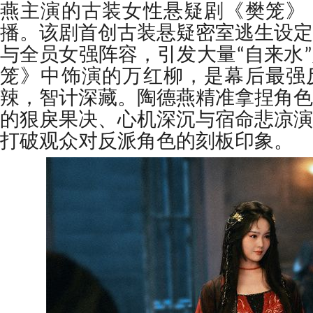
燕主演的古装女性悬疑剧《樊笼》
播。该剧首创古装悬疑密室逃生设定
与全员女强阵容，引发大量“自来水
笼》中饰演的万红柳，是幕后最强
辣，智计深藏。陶德燕精准拿捏角色
的狠戾果决、心机深沉与宿命悲凉演
打破观众对反派角色的刻板印象。