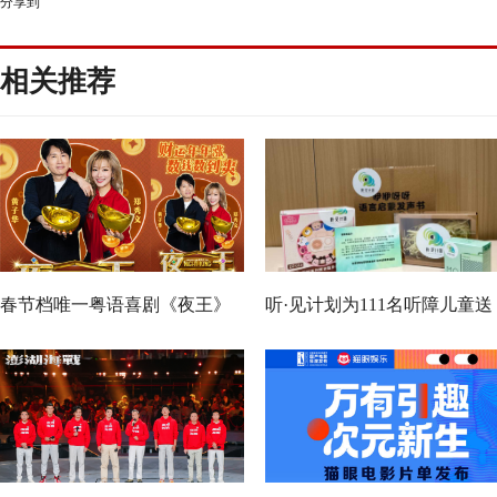
分享到
相关推荐
春节档唯一粤语喜剧《夜王》
听·见计划为111名听障儿童送
广州路演 黄子华粤语“造梗
上新年声音礼包：让每一次表
王”现场爆笑开大
达都有回响