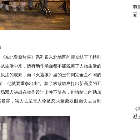
电
爱
击
影《东北警察故事》系列跟东北地区的观众结下了特别
要从生活中来，所有动作场面都不能脱离了
人物
生活的
察执法的
规则
，
而《火遮眼》里的王伟则完全是不同的
了，他就要重拳出击
”。
除了极致燃爽打出新高度的五
这场双人决战在动作设计上并不复杂，但情绪
上
的劲却
筋暴露，
竭力去呈现人物被怒火蒙蔽双眼而失去自制
《
派