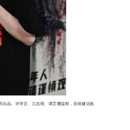
司出品。许学文、江志强、谭芷珊监制，谷垣健治执
、杨恩又领衔主演，黎唯、岩永丞威、萨哈贾克
•波斯
彦·鲁伊安、杰佳•亚宁特别演出
，正在好评热映中
。