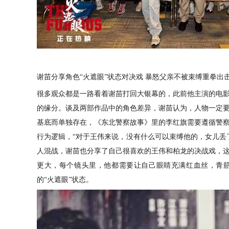
谢苗分享角色
“火遮眼”状态对决戏 暴怒父亲不被束缚重拳出
很多观众都是一路看着谢苗打回大银幕的，此前他主演的电
的缘分。谈及两部作品中的角色差异，谢苗认为，
人物一定
基底而单独存在，
《东北警察故事》里的李红旗需要
遵循警
行为逻辑，
“
对于王伟来说，没有什么可以束缚他的，女儿丢
人混战，谢苗也分享了自己很喜欢的王伟和柏龙的决战戏，
更大，
每个镜头
里，他都需要让自己
眼睛充满红血丝，青
的
“火遮眼”状态。