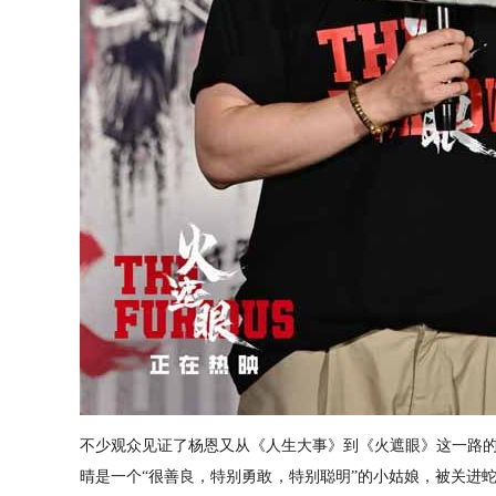
不少观众见证了杨恩又从《人生大事》到《火遮眼》这一路
晴是一个
“很善良，
特别勇敢，特别聪明
”
的小姑娘
，
被关进