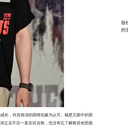
殷
的
的成长，对其饰演的雨晴也极为认可。杨恩又眼中的雨
蛇洞之后不仅一直尝试自救，也没有忘了解救其他受困