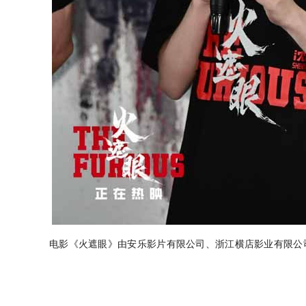
电影《火遮眼》由安乐影片有限公司、浙江横店影业有限公
导，麦天枢、雷志龙、岑君茜、许学文编剧，谢苗、林科灯
安吉特、玛娜莎楠•潘叻翁固、郭峻卿、威奈•旺扬功主演，雅