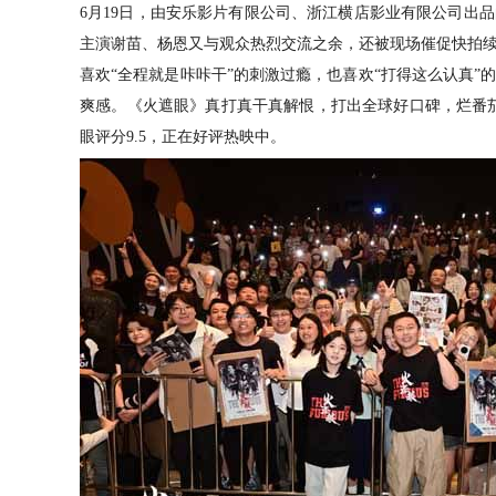
6月19日，
由安乐影片有限公司、浙江横店影业有限公司出品
主演谢苗、杨恩又与观众热烈交流之余，还被现场催促快拍
喜欢
“全程就是咔咔干”的刺激过瘾，也喜欢“
打
得
这么认真
”
爽感。《火遮眼》真打真干真解恨，打出全球好口碑，
烂番
眼评分9.5，正在好评热映中。