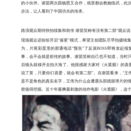
的小伙伴。谢苗两次跟杨恩又合作，戏里都会教她练武，此
步法，让人看到了中国功夫的传承。
路演观众期待快拍续集和前传
谢苗笑称有没有第二部
“观众说
现场观众还纷纷开启
“催更”模式，希望主创团队尽早拍摄续
为，片尾彩蛋里的那通电话“预告”了反派BOSS即将发起
事，会不会就是前传的故事。谢苗笑称自己也不知道，当时只
后镜头就移开去拍大海了。他很感谢大家对《火遮眼》的喜爱
说了算，只要
你们
喜爱，就会有第二部
”。
在谢苗看来，
“王
是不是角色的真实名字，王伟为什么会遭遇头部残留弹片的
密值得挖掘。近
十年最爽最刺激的动作
电影《火遮眼》，这