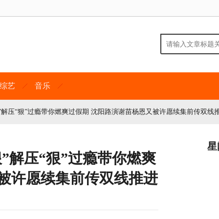
综艺
音乐
”解压“狠”过瘾带你燃爽过假期 沈阳路演谢苗杨恩又被许愿续集前传双线
星
”解压“狠”过瘾带你燃爽
又被许愿续集前传双线推进