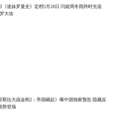
影《迷妹罗曼史》定档5月28日 闫妮周冬雨跨时光追
“罗大佑
哥斯拉大战金刚2：帝国崛起》曝中国独家预告 隐藏反
强势登场