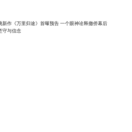
桃新作《万里归途》首曝预告 一个眼神诠释撤侨幕后
坚守与信念