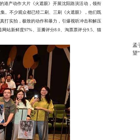
的港产动作大片《火遮眼》
开展沈阳路演活动，领衔
续集。不少观众都已经二刷、三刷《火遮眼》，他们既
的真打实拍，
极致
的
动作
和暴力，引爆视听冲击和解压
茄网站
新鲜度
97%、豆瓣评分8.0、淘票票评分9.5、猫
孟
望”