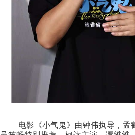
电影《小气鬼》由钟伟执导，孟
吴笛畅特别推荐，柯达主演，谭维维