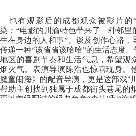
也有观影后的成都观众被影片的
染：“电影的川渝特色带来了一种邻里
生在身边的人和事”。
谈及创作心路，
传递一种
“
该省省该哈哈
”的生活态度。
地区的喜剧节奏和生活气息，希望观
烟火气。表演导演陈浩
也惊喜现身。
“
魔童闹海》的配音导演，更是
这
部戏
帮助主创找到
独属于
成都街头巷尾的
更以曾经配过的经典角色
“李靖”和“海
影片，引发全场欢呼
。