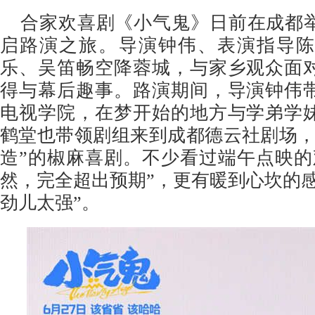
合家欢喜剧《小气鬼》日前在成都
启路演之旅。导演钟伟、表演指导
乐、吴笛畅空降蓉城，与家乡观众面
得与幕后趣事。路演期间，导演钟伟
电视学院，在梦开始的地方与学弟学
鹤堂也带领剧组来到成都德云社剧场
造”的椒麻喜剧。不少看过端午点映的
然，完全超出预期”，更有
暖到心坎的
劲
儿
太强
”。