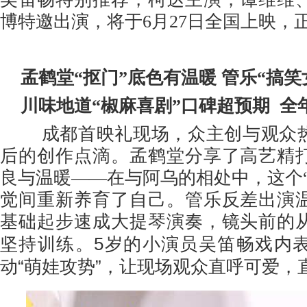
博特邀出演，将于
6月27日全国上映，
孟鹤堂
“抠门”底色有温暖 管乐“搞笑
川味地道
“椒麻喜剧”口碑超预期 全
成
都首映礼现场，众主创与观众
后的创作点滴。孟鹤堂分享了高艺精
良
与温暖
——在与阿乌的相处中，这个
觉间重新养育了自己
。
管乐
反差
出演
基础起步速成大提琴演奏，镜头前的
5
坚持训练
。
岁
的
小演员吴笛畅戏内
“
”
动
萌娃攻势
，让现场观众直呼可爱，