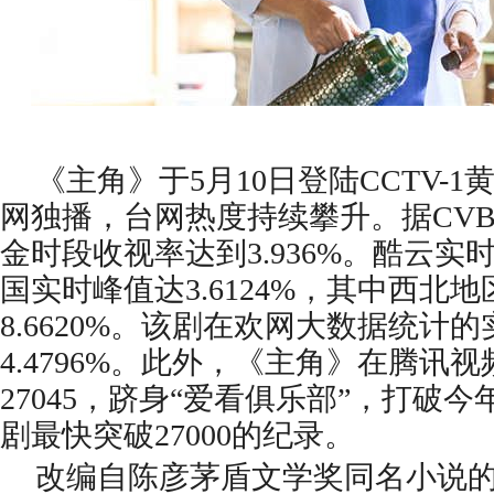
《主角》于5月10日登陆CCTV-
网独播，台网热度持续攀升。据CV
金时段收视率达到3.936%。酷云
国实时峰值达3.6124%，其中西北
8.6620%。该剧在欢网大数据统计
4.4796%。此外，《主角》在腾讯
27045，跻身“爱看俱乐部”，打破
剧最快突破27000的纪录。
改编自陈彦茅盾文学奖同名小说