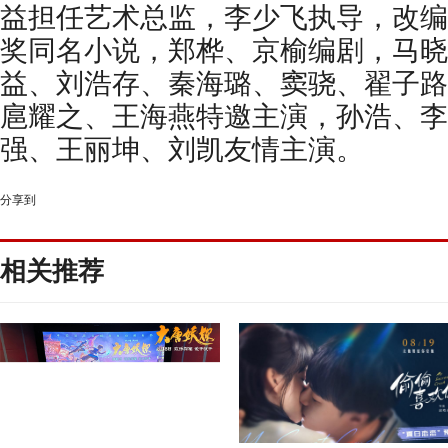
益担任艺术总监，李少飞执导，改编
奖同名小说，郑桦、京榆编剧，马晓
益、刘浩存、秦海璐、窦骁、翟子路
扈耀之、王海燕特邀主演，孙浩、李
强、王丽坤、刘凯友情主演。
分享到
相关推荐