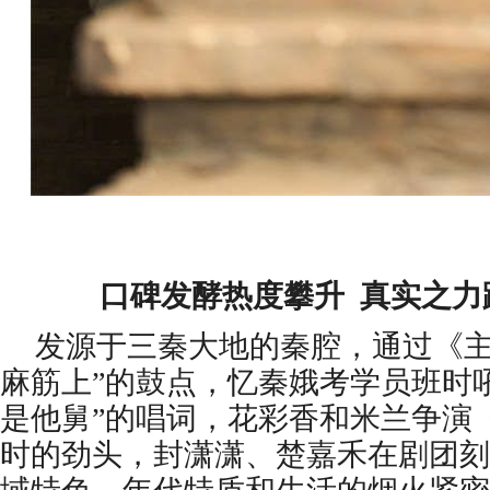
口碑发酵热度攀升 真实之力
发源于三秦大地的秦腔，通过《主
麻筋上”的鼓点，忆秦娥考学员班时
是他舅”的唱词，花彩香和米兰争演
时的劲头，封潇潇、楚嘉禾在剧团刻