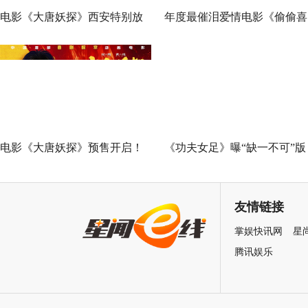
电影《大唐妖探》西安特别放
年度最催泪爱情电影《偷偷喜
映 开启古城合家欢奇幻冒险！
欢你》发布 “夏日恋恋” 版预
七夕解锁盛夏暗恋毕业季离别
遗憾
电影《大唐妖探》预售开启！
《功夫女足》曝“缺一不可”版
马嘉祺献唱主题曲《不退！》
特辑 揭秘周星驰新作中的新
邀你共赴探案之旅
力量
友情链接
掌娱快讯网
星
腾讯娱乐