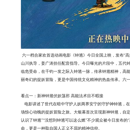
六一档合家欢首选动画电影《钟馗》今日全国上映，发布“高
山川执导，姜广涛担任配音指导。今日曝光的片段中，五代
临危受命，在千钧一发之际入钟馗一脉，传承钟馗精神，高
丽奇幻的捉妖冒险，更是中国传统文化精神的热血传承。六
看点一：新神钟馗伏妖荡邪 高能法术目不暇接
电影讲述了世代在暗中守护人妖两界安宁的守护神钟馗，在
场惊心动魄的捉妖冒险之旅。大银幕首次呈现新神钟馗，自定
认识了钟馗”“没想到钟馗可以这么燃”不少观众被今日发布的“
命，更是一种取自国人正义不屈的精神信仰。