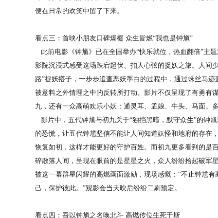
便在日常的欢笑中留了下来。
看点三：首映小朋友口碑爆棚 众生皆燃“我也是钟馗”
此前电影《钟馗》已在全国举办“快乐就位，热血翻倍”主题
影院沉浸式感受这场跌宕起伏、扣人心弦的捉妖之旅。人间少
路”捉妖搭子，一步步追查恶妖墨白的过程中，通过蛛丝马迹
被意料之外情理之中的反转所打动。影片不仅呈现了有勇有
九，还有一众高萌欢乐小妖：通灵耳、孟娘、牛头、马面。
影片中，五代钟馗与初九关于“独挡黑暗，默守众生”的钟馗
的恐慌，让五代钟馗坚信不能让人间知道妖怪和地府的存在
恢复如初，这样才能更好的守护百姓。而初九更多看到的是
碎散落人间，呈现在眼前的是星星之火，众人纷纷拾起破军
被这一幕群星闪耀的高燃画面激励，现场感慨：“不止钟馗有
己，保护彼此。”观影会当天映后纷纷二刷预定。
看点四：吾以钟馗之名唤北斗 高燃传位生死于斯