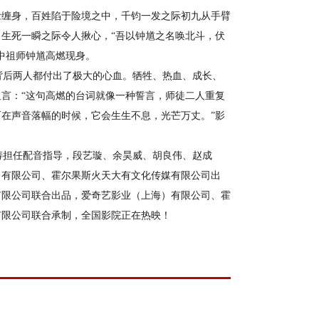
念缠身，百姓陷于险境之中，千钧一发之际初九从手臂
生死一瞬之际令人揪心，“吾以钟馗之名唤北斗，伏
中祖师钟馗高燃现身。
后两人都付出了极大的心血。牺牲、热血、成长、
言：“这句高燃的台词就像一种誓言，师徒二人重复
在声音落幅的时候，它会生生不息，光芒万丈。”影
担任配音指导，段艺璇、余昊威、胡良伟、赵成
）有限公司、霍尔果斯火天大有文化传媒有限公司出
有限公司联合出品，爱奇艺影业（上海）有限公司、霍
有限公司联合承制，全国影院正在热映！