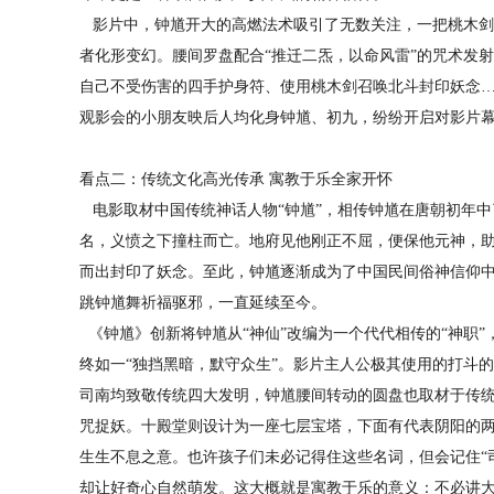
影片中，钟馗开大的高燃法术吸引了无数关注，一把桃木剑
者化形变幻。腰间罗盘配合“推迁二炁，以命风雷”的咒术发
自己不受伤害的四手护身符、使用桃木剑召唤北斗封印妖念
观影会的小朋友映后人均化身钟馗、初九，纷纷开启对影片
看点二：传统文化高光传承 寓教于乐全家开怀
电影取材中国传统神话人物“钟馗”，相传钟馗在唐朝初年中
名，义愤之下撞柱而亡。地府见他刚正不屈，便保他元神，
而出封印了妖念。至此，钟馗逐渐成为了中国民间俗神信仰
跳钟馗舞祈福驱邪，一直延续至今。
《钟馗》创新将钟馗从“神仙”改编为一个代代相传的“神职
终如一“独挡黑暗，默守众生”。影片主人公极其使用的打斗
司南均致敬传统四大发明，钟馗腰间转动的圆盘也取材于传
咒捉妖。十殿堂则设计为一座七层宝塔，下面有代表阴阳的
生生不息之意。也许孩子们未必记得住这些名词，但会记住“司
却让好奇心自然萌发。这大概就是寓教于乐的意义：不必讲