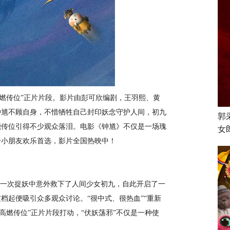
燃传位”正片片段。影片由彭可欣编剧，王羽熙、黄
钟馗不顾自身，不惜牺牲自己封印妖念守护人间，初九
郭
能传位引得不少观众落泪。电影《钟馗》不仅是一场瑰
女
一小朋友欢乐首选，影片全国热映中！
一次捉妖中意外救下了人间少女初九，自此开启了一
档起便吸引众多观众讨论。“很中式、很热血”“重新
高燃传位”正片片段打动，“伏妖荡邪”不仅是一种使