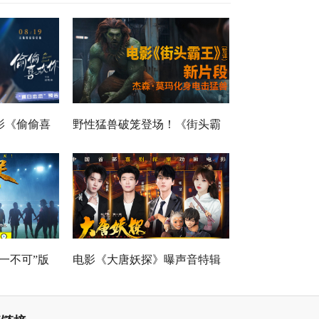
影《偷偷喜
野性猛兽破笼登场！《街头霸
恋” 版预告
王》（暂译）真人电影布兰卡
毕业季离别
单人预告释出 杰森·莫玛回旋撞
招式炸裂
一不可”版
电影《大唐妖探》曝声音特辑
作中的新人
马嘉祺黄霄雲唱响少年热血之
歌！