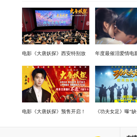
电影《大唐妖探》西安特别放
年度最催泪爱情电
映 开启古城合家欢奇幻冒险！
欢你》发布 “夏日恋
七夕解锁盛夏暗恋
遗憾
电影《大唐妖探》预售开启！
《功夫女足》曝“缺
马嘉祺献唱主题曲《不退！》
特辑 揭秘周星驰新
邀你共赴探案之旅
力量