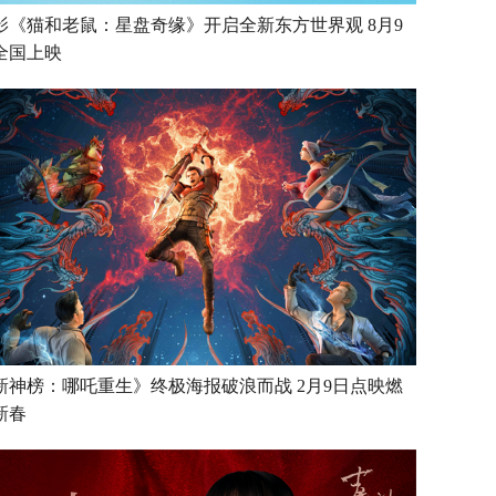
影《猫和老鼠：星盘奇缘》开启全新东方世界观 8月9
全国上映
新神榜：哪吒重生》终极海报破浪而战 2月9日点映燃
新春