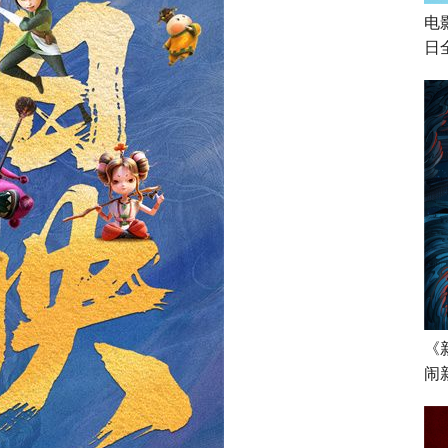
电
日
《
闹