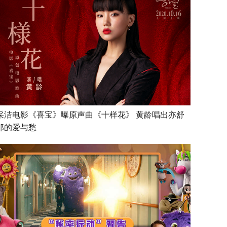
采洁电影《喜宝》曝原声曲《十样花》 黄龄唱出亦舒
郎的爱与愁