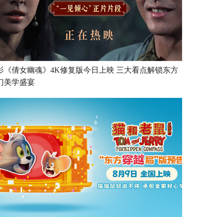
影《倩女幽魂》4K修复版今日上映 三大看点解锁东方
幻美学盛宴