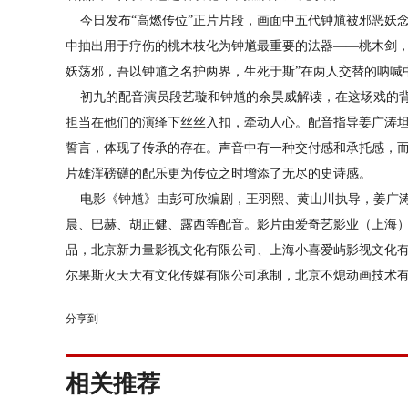
今日发布“高燃传位”正片片段，画面中五代钟馗被邪恶妖
中抽出用于疗伤的桃木枝化为钟馗最重要的法器——桃木剑，
妖荡邪，吾以钟馗之名护两界，生死于斯”在两人交替的呐喊
初九的配音演员段艺璇和钟馗的余昊威解读，在这场戏的背
担当在他们的演绎下丝丝入扣，牵动人心。配音指导姜广涛坦
誓言，体现了传承的存在。声音中有一种交付感和承托感，而
片雄浑磅礴的配乐更为传位之时增添了无尽的史诗感。
电影《钟馗》由彭可欣编剧，王羽熙、黄山川执导，姜广涛
晨、巴赫、胡正健、露西等配音。影片由爱奇艺影业（上海
品，北京新力量影视文化有限公司、上海小喜爱屿影视文化
尔果斯火天大有文化传媒有限公司承制，北京不熄动画技术
分享到
相关推荐