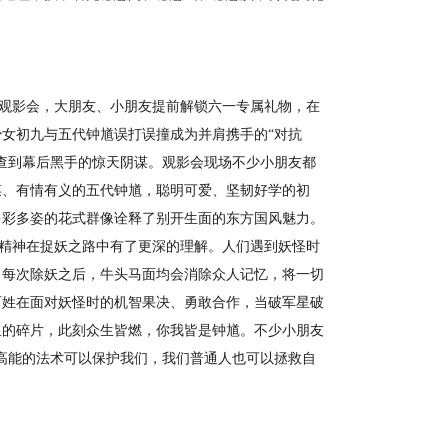
观影会，大朋友、小朋友提前解锁六一专属礼物，在
女初九与五代钟馗误打误撞成为并肩携手的“对抗
查到幕后黑手的惊天阴谋。观影会现场不少小朋友都
谋、有情有义的五代钟馗，聪明可爱、坚韧好学的初
多彩多姿的花式群像诠释了别开生面的东方国风魅力。
精神在捉妖之路中有了更深的理解。人们遇到妖怪时
，每次除妖之后，牛头马面均会消除众人记忆，将一切
百姓在面对妖怪时的机智果决、勇敢合作，当破军星破
星的碎片，此刻众生皆燃，你我皆是钟馗。不少小朋友
高能的法术可以保护我们，我们普通人也可以拯救自