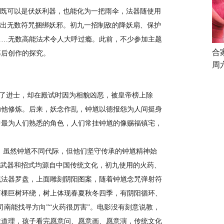
既可以是伏妖利器，也能化为一把雨伞，法器随使用
射出无数符咒捆绑妖邪。初九一招制敌的降妖扇、保护
……无数高能法术令人大呼过瘾。此前，不少参加主题
合
幕后创作的探究。
周
了进士，却在殿试时因为相貌凶恶，被皇帝榜上除
助他修炼。后来，妖念作乱，钟馗以德报怨为人间挺身
中最为人们熟悉的角色，人们常挂钟馗的像赐福镇宅，
”，虽然钟馗不同代际，但他们坚守传承的钟馗精神始
的武器和招式均源自中国传统文化，初九使用的火药、
统法器罗盘，上面雕刻阴阳图案，随着钟馗念咒弹射符
两棵巨树环绕，树上体现春夏秋冬四季，有阴阳循环、
南能找寻方向”“火药很厉害”。电影没有刻意说教，
大道理，孩子看完愿意问、愿意画、愿意演，传统文化