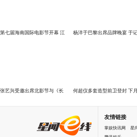
第七届海南国际电影节开幕 江
杨洋于巴黎出席品牌晚宴 于
一燕作为纪录片推介嘉宾出席
忆流动间探寻自我
张艺兴受邀出席北影节与《长
何超仪多套造型前卫登封 下
沙夜生活》首映礼 以演员身份
将出席香港国际影展
与大家见面
友情链接
掌娱快讯网
星