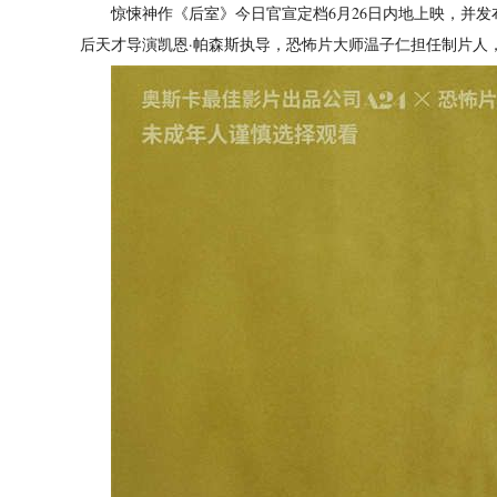
惊悚神作《后室》今日官宣定档6月26日内地上映，并发布“40
后天才导演凯恩·帕森斯执导，恐怖片大师温子仁担任制片人，