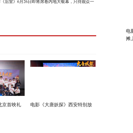
《后室》6月26日即将席卷内地大银幕，只待观众一
电
摊
北京首映礼
电影《大唐妖探》西安特别放
：“夯！”
映 开启古城合家欢奇幻冒险！