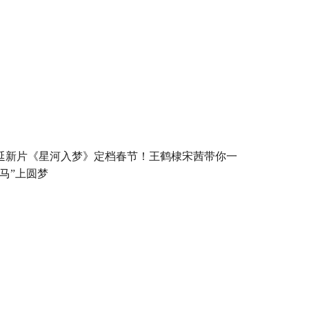
延新片《星河入梦》定档春节！王鹤棣宋茜带你一
“马”上圆梦