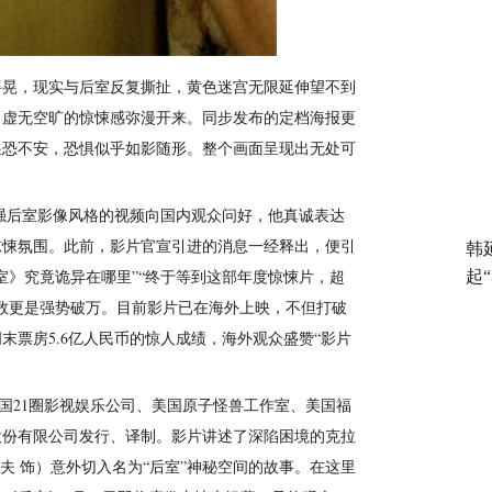
头失焦摇晃，现实与后室反复撕扯，黄色迷宫无限延伸望不到
，虚无空旷的惊悚感弥漫开来。同步发布的定档海报更
惶恐不安，恐惧似乎如影随形。整个画面呈现出无处可
强后室影像风格的视频向国内观众问好，他真诚表达
惊悚氛围。此前，影片官宣引进的消息一经释出，便引
韩
室》究竟诡异在哪里”“终于等到这部年度惊悚片，超
起
数更是强势破万。目前影片已在海外上映，不但打破
周末票房5.6亿人民币的惊人成绩，海外观众盛赞“影片
国21圈影视娱乐公司、美国原子怪兽工作室、美国福
股份有限公司发行、译制。影片讲述了深陷困境的克拉
夫 饰）意外切入名为“后室”神秘空间的故事。在这里