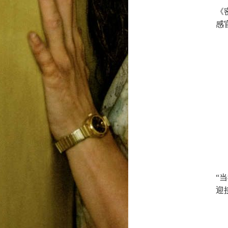
《
感
“
迎