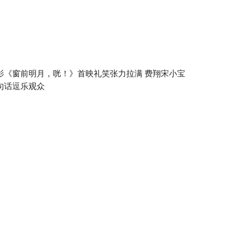
影《窗前明月，咣！》首映礼笑张力拉满 费翔宋小宝
句话逗乐观众