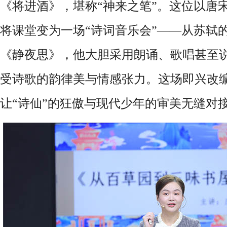
《将进酒》，堪称“神来之笔”。这位以唐
将课堂变为一场“诗词音乐会”——从苏轼
《静夜思》，他大胆采用朗诵、歌唱甚至
受诗歌的韵律美与情感张力。这场即兴改
让“诗仙”的狂傲与现代少年的审美无缝对