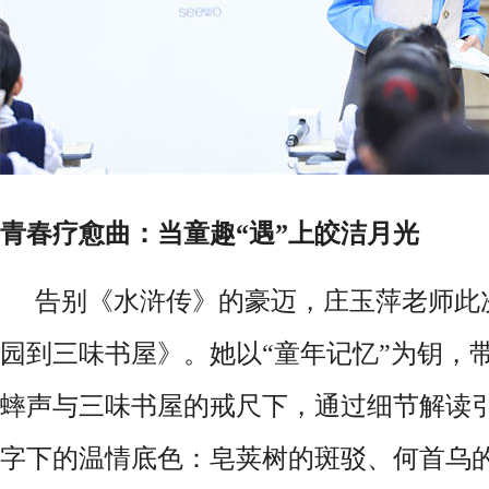
青春疗愈曲：当童趣
“遇”上皎洁月光
告别《水浒传》的豪迈，庄玉萍老师此
园到三味书屋》。她以
“童年记忆”为钥，
蟀声与三味书屋的戒尺下，通过细节解读
字下的温情底色：皂荚树的斑驳、何首乌