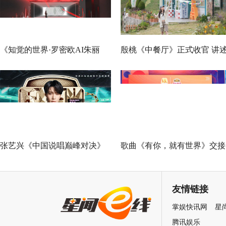
《知觉的世界·罗密欧AI朱丽
殷桃《中餐厅》正式收官 讲
叶》早鸟票正式开售 解锁沉浸
节目录制过程的爱与温暖
式当代艺术大展全新玩法
张艺兴《中国说唱巅峰对决》
歌曲《有你，就有世界》交接
总决赛助阵GAI 《亢龙有悔》
仪式在武汉举行 电影频道助
冲上巅峰炸裂舞台
燕京啤酒有你文化
友情链接
掌娱快讯网
星
腾讯娱乐