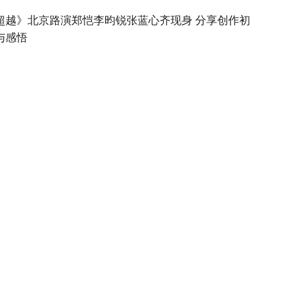
超越》北京路演郑恺李昀锐张蓝心齐现身 分享创作初
与感悟