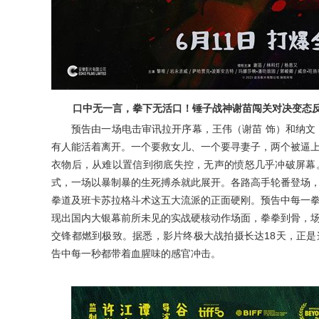
口中无一言，拳下无活口！锤子战神谢苗闯关对决变态
预告由一场电击审讯拉开序幕，王伟（谢苗
饰）和纳文
有人能活着离开。一个要救女儿、一个要寻妻子，两个被逼
衣物后，从难以置信到彻底失控，无声的愤怒几乎冲破屏幕
式，一场以暴制暴的生死搏杀就此展开。各路高手轮番登场
拳道及班卡苏拉格斗术这五大流派的正面硬刚。预告中每一
现出国内大银幕前所未见的实战硬核动作场面，拳拳到骨，
18
交锋都燃到极致。据悉，影片终极大战拍摄长达
天，正是
告中每一秒都带着血腥味的感官冲击。