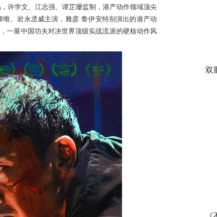
品，许学文、江志强、谭芷珊监制，港产动作领域顶尖
黎唯、岩永丞威主演，雅彦
·鲁伊安特别演出的港产动
海报，一展中国功夫对决世界顶级实战流派的硬核动作风
双
《