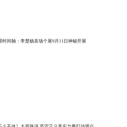
重时间轴：李楚杨首场个展9月11日神秘开展
不止不休》太原路演 坚守正义真实力量打动观众