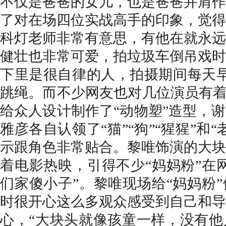
不仅是爸爸的女儿，也是爸爸并肩作
了对在场四位实战高手的印象，觉得
科灯老师非常有意思，
有他在就
永远
健壮
也非常可爱，拍垃圾车
倒吊戏时
下
里是
很自律的人，
拍摄期间
每天
跳绳。
而不少网友也对几位演员有
给众人设计制作了“动物塑”造型，
雅彦各自认领了“猫”“狗”“猩猩”和
示跟角色非常贴合。黎唯饰演的大块
着电影热映，引得不少“妈妈粉”在
们家傻小子”。黎唯现场给“妈妈粉
时很开心这么多观众感受到自己和导
心，“大块头就像孩童一样，
没有他