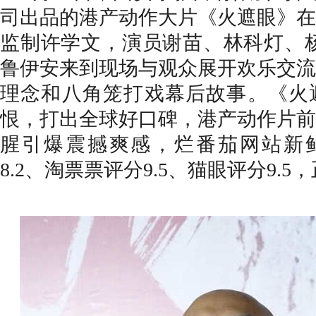
司出品
的港产动作大片《火遮眼》
在
监制许学文，演员谢苗、林科灯、
鲁伊安来到现场与观众展开欢乐交流
理念和八角笼打戏幕后故事。《火
恨，打出全球好口碑，港产动作片前
腥引爆震撼爽感，
烂番茄网站
新
8.2、淘票票评分9.5、猫眼评分9.