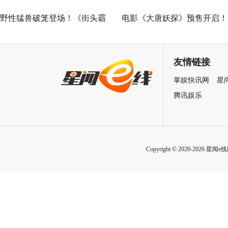
野性猛兽破笼登场！《街头霸
电影《大唐妖探》预售开启！
王》（暂译）真人电影布兰卡
马嘉祺献唱主题曲《不退！》
单人预告释出 杰森·莫玛回旋撞
邀你共赴探案之旅
友情链接
招式炸裂
掌娱快讯网
星
腾讯娱乐
Copyright © 2020-2026 星闻e线网