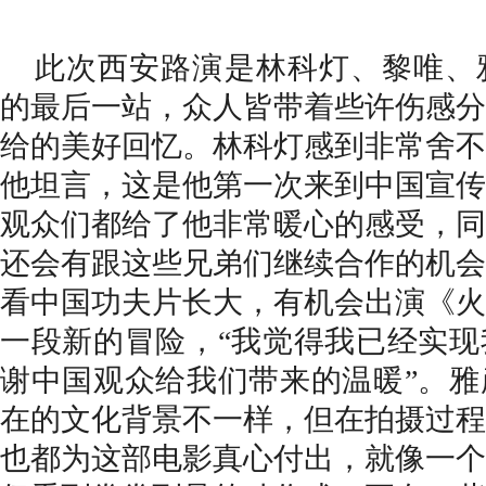
此次西安路演是林科灯、黎唯、
的最后一站，众人皆带着些许伤感分
给的美好回忆。
林科灯
感到非常舍不
他坦言，这是他
第一次来到中国宣传
观众们都给了
他
非常暖心的感受，
同
还会有
跟这些兄弟们
继续合作的机会
看
中国
功夫片长大，
有机会出演《火
一段新的冒险，
“我觉得我已经实
谢中国观众给我们带来的温暖”。雅
在的文化背景不一样，但在拍摄过程
也都为
这
部电影
真心付出，就像一个