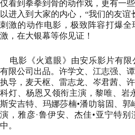
仅看到拳拳到骨
的动作戏，更
有一些
以进入到大家的内心，
“我们的友谊
刺激的动作
电影，极致阵容打爆全
激，在大银幕等你见证！
电影《火遮眼》由安乐影片有限
有限公司出品。许学文、江志强、谭
执导，麦天枢、雷志龙、岑君茜、许
科灯、杨恩又领衔主演，黎唯、岩
斯安吉特、玛娜莎楠•潘叻翁固、郭
演，雅彦·鲁伊安、杰佳•亚宁特别
中
。