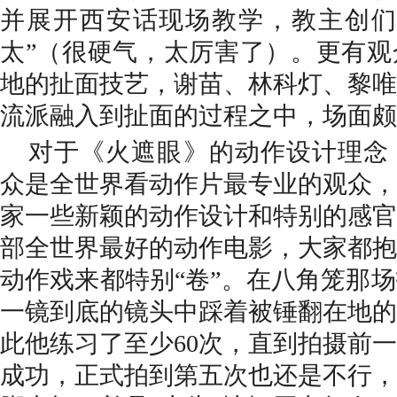
并展开西安话现场教学，教主创们
太”（很硬气，太厉害了）。更有观
地的扯面技艺，谢苗、林科灯、黎唯
流派融入到扯面的过程之中，场面颇
对于《火遮眼》的动作设计理念
众是全世界看动作片最专业的观众，
家一些新颖的动作设计和特别的感官
部全世界最好的动作电影，大家都抱
动作戏来
都
特别
“
卷
”
。在八角笼那场
一镜到底的镜头中踩着被锤翻在地的
此他练习了至少
60次，直到拍摄前
成功，正式拍到第五次也还是不行，