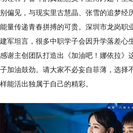
别偏见，与现实里古慧晶、张雪的追梦经
能量传递青春拼搏的可贵。深圳市龙岗职
建军坦言，很多中职学子会因升学落差心
感谢主创团队打造出《加油吧！娜依拉》
子加油鼓劲。请大家不必妄自菲薄，选择
样能活出独属于自己的精彩。