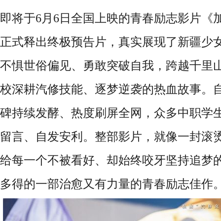
即将于
6
月
6
日全国上映的青春励志影片《
正式释出终极预告片，真实展现了
新疆少
不惧世俗偏见、勇敢突破自我，跨越千里
校深耕汽修技能、逐梦逆袭的热血故事。
碑持续发酵、热度刷屏全网，众多中职学
留言、自发安利。整部影片，就像一封滚
给每一个不被看好、却始终咬牙坚持追梦
多得的一部治愈又有力量的青春励志佳作