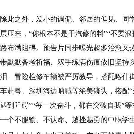
除此之外，发小的调侃、邻居的偏见、同
层压来，
“你根本不是干汽修的料”“不要
路布满阻碍。预告片同步曝光超多治愈又
带默默备考祈福、双手练满伤痕依旧坚持
泪、冒险检修车辆被严厉教导，搭配喀什
车赴粤、深圳海边呐喊等绝美镜头，搭配“
遇到阻碍”“每一次奋斗，都在突破自我”
一个不服输、不认命、越挫越勇的中职学