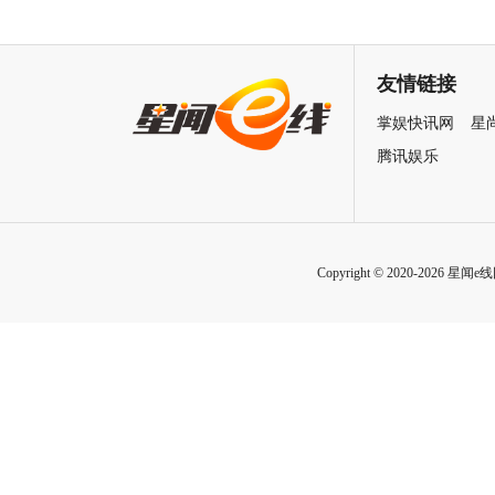
欢你》发布 “夏日恋恋” 版预告
王》（暂译）真人电影布兰卡
七夕解锁盛夏暗恋毕业季离别
单人预告释出 杰森·莫玛回旋
友情链接
遗憾
招式炸裂
掌娱快讯网
星
腾讯娱乐
Copyright © 2020-2026 星闻e线网