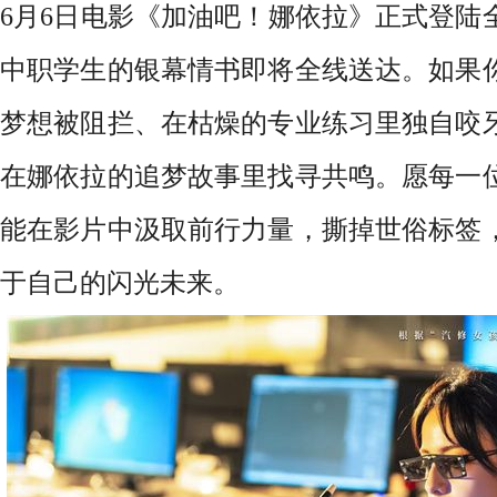
6
月
6
日电影《加油吧！娜依拉》正式登陆
中职学生的银幕情书即将全线送达。如果
梦想被阻拦、在枯燥的专业练习里独自咬
在娜依拉的追梦故事里找寻共鸣。愿每一
能在影片中汲取前行力量，撕掉世俗标签
于自己的闪光未来。