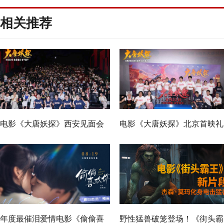
相关推荐
电影《大唐妖探》西安见面会
电影《大唐妖探》北京首映礼
反响热烈 全龄观众共赏机关长
欢乐探案获观众盛赞：“夯！”
安城
年度最催泪爱情电影《偷偷喜
野性猛兽破笼登场！《街头霸