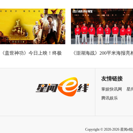
演蛇蝎美人扮相惊艳
广州路演 黄子华粤语“造梗
王”现场爆笑开大
《盖世神功》今日上映！终极
《澎湖海战》200平米海报亮
海报预告双发鸡飞狗跳笑癫江
中国电影120周年活力之夜
湖
友情链接
掌娱快讯网
星
腾讯娱乐
Copyright © 2020-2026 星闻e线网