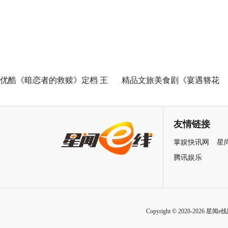
泉州之姜母鸭》今日上线 祝贺
佳《问心2》杀青，医心焕新
泉州荣膺“世界美食之都”
优酷《暗恋者的救赎》定档 王
精品文旅美食剧《宴遇簪花
珞丹袁弘黄宗泽蒋欣上演女性
缘》取景地曝光引发关注 泉
自救指南
最美幼儿园作为隐藏彩蛋首次
友情链接
亮相
掌娱快讯网
星
腾讯娱乐
Copyright © 2020-2026 星闻e线网