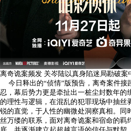
离奇
诡案频发
关岑陆以真身陷迷局勘破案
今日释出的
“侦情”版预告，离奇案件接
忍，幕后势力更是牵扯出一桩尘封数年的
的理性与逻辑，在混乱的犯罪现场中抽丝
锐
的
直觉，于人性的幽微处洞察真相。
同
丝万缕的联系，面对离奇诡案和宿命的羁
底
，
并
逐渐建立起超越言语的信任与默契