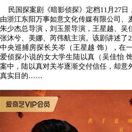
民国探案剧
《
暗影侦探
》
定档
11月27
由浙江东阳万事如意文化传媒有限公司、
朱少杰总导演，刘玉景导演，王星越、吴
张沐兮、美娜
、
芮伟航主演。
该剧讲述了
中央巡捕房探长关岑（王星越 饰），在
爱侦探小说的女大学生陆以真（吴佳怡 
案中，陆以真对关岑逐渐交付信任，却意
真实目的……