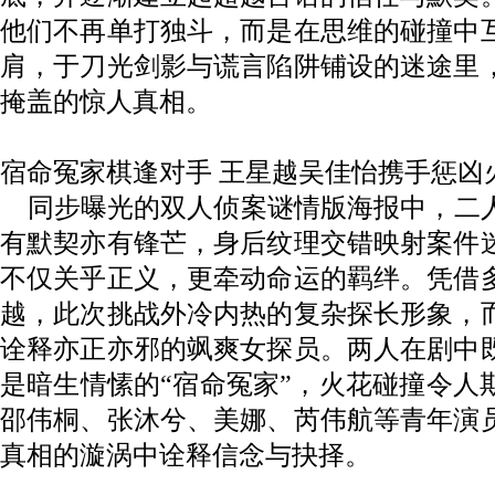
他们不再单打独斗，而是在思维的碰撞中
肩，于刀光剑影与谎言陷阱铺设的迷途里
掩盖的惊人真相。
宿命冤家棋逢对手
王星越吴佳怡
携手
惩
凶
同步曝光的双人侦案谜情版海报中，二
有默契亦有锋芒
，
身后
纹理
交错映射案件
不仅关乎正义，更牵动命运的羁绊。凭借
越，此次挑战外冷内热的复杂探长形象，
诠释亦正亦邪的飒爽女
探员
。两人在剧中
是暗生情愫的
“宿命冤家”，火花碰撞令人
邵伟桐、张沐兮、美娜
、
芮伟航
等青年演
真相的漩涡中诠释信念与抉择
。