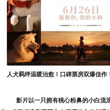
人犬羁绊温暖治愈！口碑票房双爆佳作
影片以一只拥有桃心粉鼻的小白流浪