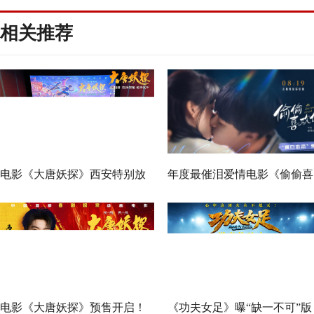
相关推荐
电影《大唐妖探》西安特别放
年度最催泪爱情电影《偷偷喜
映 开启古城合家欢奇幻冒险！
欢你》发布 “夏日恋恋” 版预
七夕解锁盛夏暗恋毕业季离别
遗憾
电影《大唐妖探》预售开启！
《功夫女足》曝“缺一不可”版