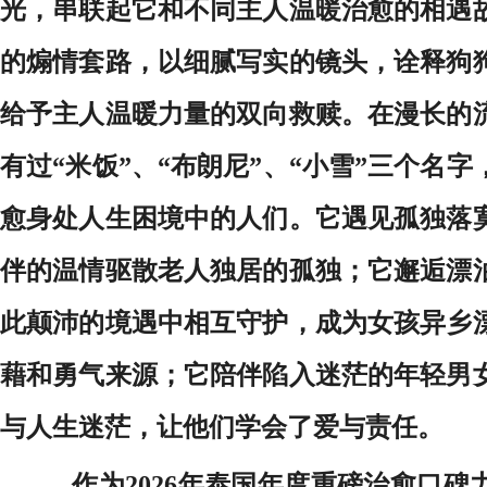
光，串联起它和不同主人温暖治愈的相遇
的煽情套路，以细腻写实的镜头，诠释狗
给予主人温暖力量的双向救赎。在漫长的
有过“米饭”、“布朗尼”、“小雪”三个名
愈身处人生困境中的人们。它遇见孤独落
伴的温情驱散老人独居的孤独；它邂逅漂
此颠沛的境遇中相互守护，成为女孩异乡
藉和勇气来源；它陪伴陷入迷茫的年轻男
与人生迷茫，让他们学会了爱与责任。
作为2026年泰国年度重磅治愈口碑