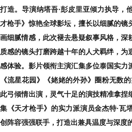
打造。导演纳塔吾·彭皮里亚倾力执导，
才枪手》惊艳全球影坛，擅长以细腻的镜
画细腻情感，此次褪去悬疑叙事风格，深
质感的镜头打磨跨越十年的人犬羁绊，为
感体验。影片领衔主演汇集多位泰国实力
《流星花园》《姥姥的外孙》圈粉无数的
此弓倾情出演，灵气十足的演技精准拿捏
集《天才枪手》的实力派演员金杰特·瓦
创阵容强强联手，打造出兼具温度与深度