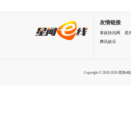
马嘉祺献唱主题曲《不退！》
特辑 揭秘周星驰新作中的新
邀你共赴探案之旅
力量
友情链接
掌娱快讯网
星
腾讯娱乐
Copyright © 2020-2026 星闻e线网