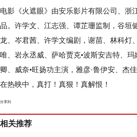
电影《火遮眼》由安乐影片有限公司、浙
品。许学文、江志强、谭芷珊监制，谷垣
龙、岑君茜、许学文编剧，谢苗、林科灯
唯、岩永丞威、萨哈贾克
•
波斯安吉特、玛
卿、威奈
•
旺扬功主演，雅彦
·
鲁伊安、杰佳
在热映中，真打！真狠！真解恨！
分享到
相关推荐