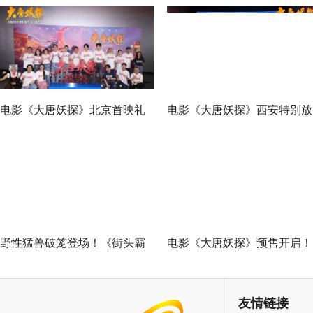
电影《大唐妖探》北京首映礼
电影《大唐妖探》西安特别放
欢乐探案获观众盛赞：“夯！”
映 开启古城合家欢奇幻冒险
野性猛兽破笼登场！《街头霸
电影《大唐妖探》预售开启！
王》（暂译）真人电影布兰卡
马嘉祺献唱主题曲《不退！》
单人预告释出 杰森·莫玛回旋撞
邀你共赴探案之旅
友情链接