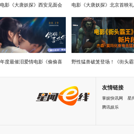
电影《大唐妖探》西安见面会
电影《大唐妖探》北京首映礼
反响热烈 全龄观众共赏机关长
欢乐探案获观众盛赞：“夯！”
安城
年度最催泪爱情电影《偷偷喜
野性猛兽破笼登场！《街头霸
欢你》发布 “夏日恋恋” 版预告
王》（暂译）真人电影布兰卡
七夕解锁盛夏暗恋毕业季离别
单人预告释出 杰森·莫玛回旋
友情链接
遗憾
招式炸裂
掌娱快讯网
星
腾讯娱乐