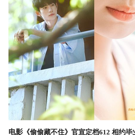
电影
《偷偷藏不住》官宣定档
612 相