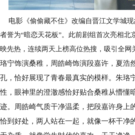
电影
《偷偷藏不住》改编自晋江文学城现
者誉为
“暗恋天花板”。此前剧组首次亮相北
映先热，连续两天上榜高位热搜，吸引全网
珞宁
饰演桑稚，周皓崎饰演段嘉许，夏浩
孔，恰好展现了青春最真实的模样。朱珞
性，眼神里的澄澈感恰好贴合桑稚从懵懂
迹。周皓崎气质干净温柔，把段嘉许身上
恰到好处，两人站在一起，就像一杯干净