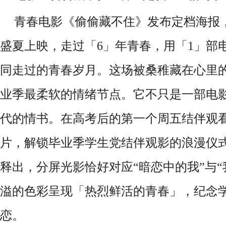
青春
电影《偷偷藏不住》
发布定档海报
盛夏上映，走过「
6」年青春，用「1」部
同走过的青春岁月。这场被桑稚藏在心里
业季最柔软的情绪节点。它不只是一部电
代的情书。在高考后的
第一个周五结伴观
片，解锁毕业季学生党结伴观影的浪漫仪
释出，分屏
光影恰好对应
“
暗恋中的我
”与“
溢的色彩呈现「热烈鲜活的青春」，纪念
恋。