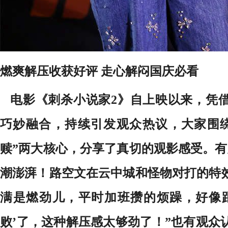
燃爽解压收获好评 走心解闷国庆必看
电影《刺杀小说家2》自上映以来，凭
巧妙融合，持续引发观众热议，大家围绕
赎”两大核心，分享了真切的观影感受。有
潮澎湃！路空文在云中城和怪物对打的特
满是燃劲儿，平时加班攒的烦躁，好像
败’了，这种解压感太够劲了！”也有观众