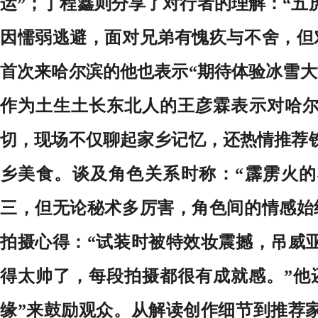
运”；丁程鑫则分享了对行者的理解：“五
因懦弱逃避，面对兄弟有愧疚与不舍，但
首次来哈尔滨的他也表示“期待体验冰雪大
作为土生土长东北人的王彦霖表示对哈
切，现场不仅聊起家乡记忆，还热情推荐
乡美食。谈及角色关系时称：“霹雳火
三，但无论秘术多厉害，角色间的情感始
拍摄心得：“试装时被特效妆震撼，吊威
得太帅了，每段拍摄都很有成就感。”他
缘”来鼓励观众。从解读创作细节到推荐