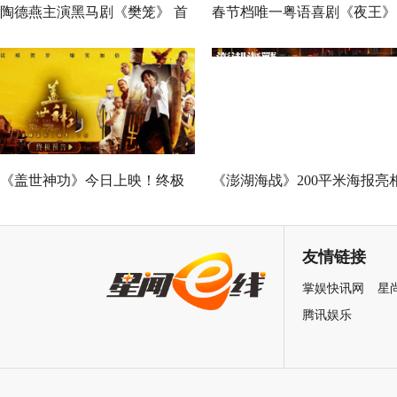
陶德燕主演黑马剧《樊笼》 首
春节档唯一粤语喜剧《夜王》
演蛇蝎美人扮相惊艳
广州路演 黄子华粤语“造梗
王”现场爆笑开大
《盖世神功》今日上映！终极
《澎湖海战》200平米海报亮
海报预告双发鸡飞狗跳笑癫江
中国电影120周年活力之夜
湖
友情链接
掌娱快讯网
星
腾讯娱乐