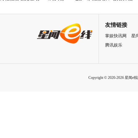
王》（暂译）真人电影布兰卡
马嘉祺献唱主题曲《不退！》
单人预告释出 杰森·莫玛回旋撞
邀你共赴探案之旅
友情链接
招式炸裂
掌娱快讯网
星
腾讯娱乐
Copyright © 2020-2026 星闻e线网