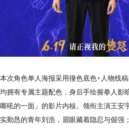
本次角色单人海报采用撞色底色+人物线
均拥有专属主题配色，身后手绘握拳人影
嘶吼的一面」的影片内核。领衔主演王安
实勤恳的青年刘浩，眉眼藏着隐忍与倔强