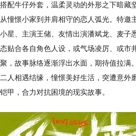
搭配牛仔外套，温柔灵动的外形之下暗藏
从憧憬小家到并肩相守的恋人弧光。特邀
小星、主演王储、友情出演潘斌龙、麦子
态贴合各自角色人设，或气场凌厉、或市
聚，故事脉络逐渐浮出水面，期待值拉满
二人相遇结缘，憧憬美好生活，突遭意外
铠甲，合力对抗困境的现实故事。