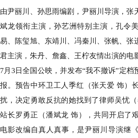
由尹丽川、孙思雨编剧，尹丽川导演，张
斌龙领衔主演，孙艺洲特别主演，孔令
易、陈玺旭、东靖川、冯秦川、张帆、张
君主演，朱丹、詹鑫、王柠友情出演的电
7月3日全国公映，并发布“我不撤诉”定档
报。预告中环卫工人季红（张天爱 饰）
扰，决定勇敢反抗的她找到了律师吴忧（
站长罗勇正（潘斌龙
饰），共同开启了
电影改编自真人真事，是尹丽川导演继