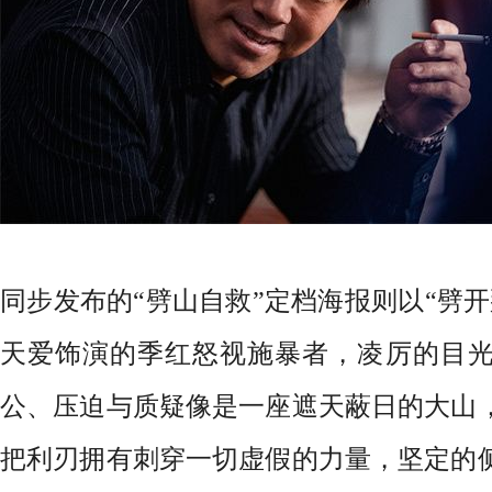
同步发布的
“劈山自救”定档海报则以“劈
天爱饰演的季红怒视施暴者，凌厉的目
公、压迫与质疑像是一座遮天蔽日的大山
把利刃拥有刺穿一切虚假的力量，坚定的