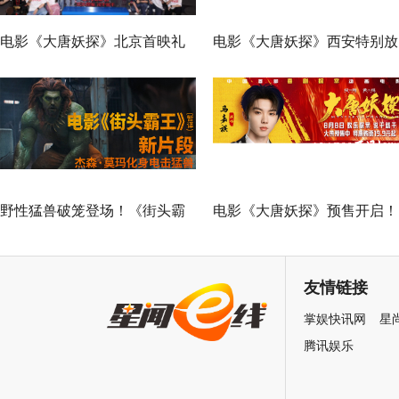
电影《大唐妖探》北京首映礼
电影《大唐妖探》西安特别放
欢乐探案获观众盛赞：“夯！”
映 开启古城合家欢奇幻冒险
野性猛兽破笼登场！《街头霸
电影《大唐妖探》预售开启！
王》（暂译）真人电影布兰卡
马嘉祺献唱主题曲《不退！》
单人预告释出 杰森·莫玛回旋撞
邀你共赴探案之旅
友情链接
招式炸裂
掌娱快讯网
星
腾讯娱乐