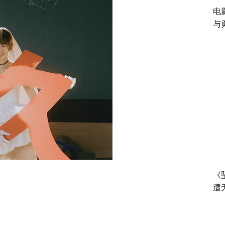
电
与
《
遭