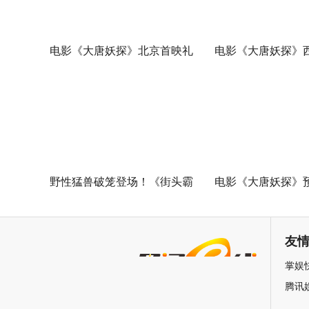
电影《大唐妖探》北京首映礼
电影《大唐妖探》
欢乐探案获观众盛赞：“夯！”
映 开启古城合家欢
野性猛兽破笼登场！《街头霸
电影《大唐妖探》
王》（暂译）真人电影布兰卡
马嘉祺献唱主题曲
单人预告释出 杰森·莫玛回旋撞
邀你共赴探案之旅
友
招式炸裂
掌娱
腾讯