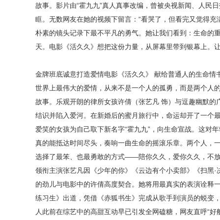
故事。影片
由
“霍九九”
真人真事改编
，曾被央视新闻、人民日
眶。无数网友在她的视频下留言：
“看哭了，但看完又觉得充
朴素的镜头记录下最不平凡的勇气。她让我们看到：生命的
天。电影《活久久》想把这份力量，从屏幕里带到银幕上。
金牌班底诚意打造爱情电影《活久久》
献给普通人的生命情
世界上最伟大的爱情，从来不是一个人的孤勇，而是两个人
故事。乐观开朗的律所女孩许倩（张艺凡 饰）与逗趣幽默的
结识并陷入爱河。在新婚后的蜜月旅行中，命运却开了一个
爱笑的女孩为自己取下新名字“霍九九”，向生命宣战。这对
真的能抵达时间尽头，奏响一曲生命的摇滚乐章。两个人，
选择了最笨、也最勇敢的方式
——陪你久久，爱你久久，不
领衔主演张艺凡因《少年的你》《云边有个小卖部》《扫黑
的劲儿与电影中的许倩高度契合。她将用最真实的表演诠释
练习生》出道，凭借《赤狐书生》完成从歌手到演员的蜕变
人此前在综艺中的高甜互动早已引发全网磕糖，网友直呼“好般