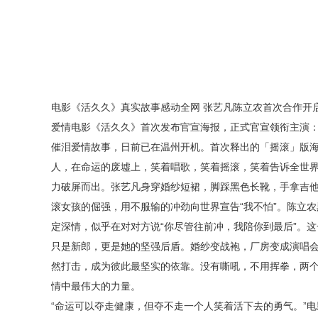
电影《活久久》真实故事感动全网
张艺凡陈立农首次合作开
爱情
电影《活久久》首次发布
官宣
海报，正式官宣领衔主演
催泪爱情故事
，
日前已在温州开机
。首次释出的「摇滚」
版
人，在命运的废墟上，笑着唱歌，
笑着摇滚，
笑着告诉全世
力破屏而出。张艺凡身穿婚纱短裙，脚踩黑色长靴，手拿吉
滚女孩的倔强，用不服输的冲劲向
世界
宣告
“我不怕”。陈立
定深情，似乎在对对方说“你尽管往前冲，我陪你到最后”。
只是新郎，更是她的坚强后盾。婚纱变战袍，厂房变成演唱
然打击，成为彼此最坚实的依靠。没有嘶吼，不用挥拳，两
情中最伟大的力量。
“命运可以夺走健康，但夺不走一个人笑着活下去的勇气。”