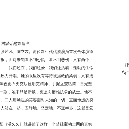
启纯爱治愈新篇章
：张艺凡、陈立农。两位新生代优质演员
首次
合体演绎
海报，
面对未知
看不到恐惧，看不到悲伤，只有两个
《
界
——我们还在，我们还爱，我们还活着
，
蓬勃的生命
待
他热力开唱。她的眼里没有等待被拯救的柔弱，只有摇
农黑色皮衣夹克尽显朋克精神，手握立麦话筒，目光坚
这一刻，她不只是新娘，更是向
磨难
抗争的战士。他不
会。二人用灿烂的笑容面对未知的一切，直面命运的突
个人站在一起，安静地、坚定地、不退半步，这就是爱
电影《活久久》就讲述了这样一个曾经轰动全网的真实