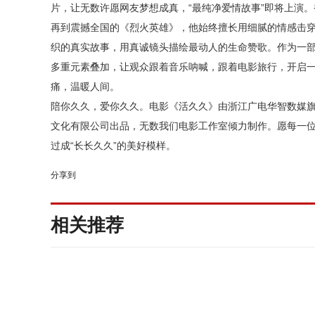
片，让无数许愿网友梦想成真，“最纯净爱情故事”即将上演
再到震撼全国的《烈火英雄》，他始终擅长用细腻的情感击
织的
真实
故事，用真诚镜头描绘最动人的生命赞歌。作为一
多重元素叠加，让观众跟着音乐呐喊，跟着电影旅行，开启
痛
，温暖人间。
陪你久久，爱你久久。电影《活久久》由浙江广电华智数媒
文化有限公司出品，无数我们电影工作室倾力制作。愿每一
过成
“长长久久”的美好模样。
分享到
相关推荐