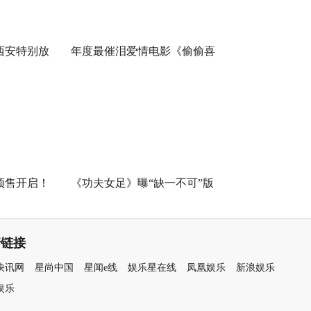
西安特别放
年度最催泪爱情电影《偷偷喜
奇幻冒险！
欢你》发布 “夏日恋恋” 版预告
七夕解锁盛夏暗恋毕业季离别
遗憾
预售开启！
《功夫女足》曝“缺一不可”版
《不退！》
特辑 揭秘周星驰新作中的新人
力量
情链接
快讯网
星尚中国
星闻e线
娱乐星在线
凤凰娱乐
新浪娱乐
娱乐