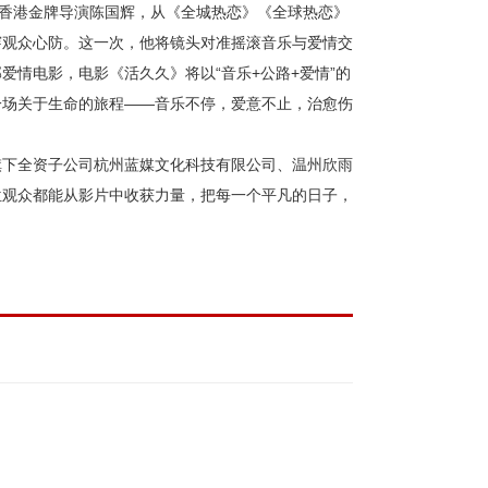
。香港金牌导演陈国辉，从《全城热恋》《全球热恋》
穿观众心防。这一次，他将镜头对准摇滚
音乐
与爱情交
部爱情电影，电影《活久久》将以
“音乐+公路+爱情”的
一场关于生命的旅程——音乐不停，爱意不止，治愈
伤
旗下全资子公司杭州蓝媒文化科技有限公司、温州欣雨
位观众都能从影片中收获力量，把每一个平凡的日子，