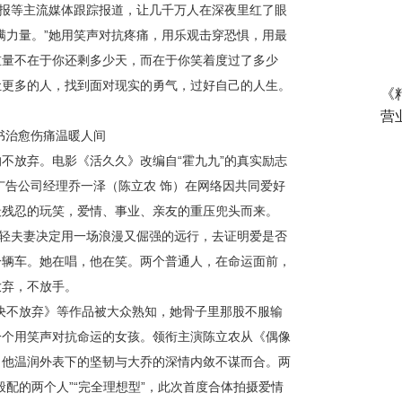
报等
主流
媒体跟踪报道，让几千万人在深夜里红了眼
满力量。”她用笑声对抗疼痛，用乐观击穿恐惧，用最
重量不在于你还剩多少天，而在于你笑着度过了多少
让更多的人，找到面对现实的勇气，过好自己的人生。
《
营
书治愈
伤痛
温暖人间
的不放弃。电影《活久久》改编自
“霍九九”的真实励志
广告公司经理乔一泽（陈立农 饰）在网络因共同爱好
最残忍的玩笑，爱情、事业、亲友的重压兜头而来。
年轻夫妻决定用一场浪漫又倔强的远行，去证明爱是否
一辆车。她在
唱，他在笑
。两个普通人，在命运面前，
放弃，不放手。
·决不放弃》等作品被大众熟知，她骨子里那股不服输
一个用笑声对抗命运的女孩。领衔主演陈立农从《偶像
，他温润外表下的坚韧与大乔的深情内敛不谋而合。两
配的两个人”“完全理想型”，此次首度合体拍摄爱情