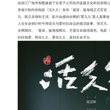
由浙江广电华智数媒旗下全资子公司杭州蓝媒文化科技有限
室倾力制作的电影《活久久》发布
「
摇滚
」
版
海报正式官宣
凡、陈立农领衔主演
。
影片由
感动全网的
“
霍九九
”
真人真事改
人在生命倒计时中用音乐与爱对抗命运的催泪故事。张艺凡
全网期待。
「
摇滚
」
版
海报释出，尽显生命倔强底色。
电影
好好相爱。陪你久久，爱你久久，直到生命尽头。