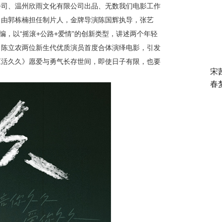
公司、温州欣雨文化有限公司出品
、
无数我们电影工作
，
由郭栋楠担任制片人，
金牌导演陈国辉执导，张艺
编，
以
“摇滚+公路+爱情”的创新类型，讲述两个年轻
、陈立农两位新生代优质演员首度合体
演绎电影
，引发
《活久久》愿爱与勇气长存世间，即使日子有限，也要
宋
春