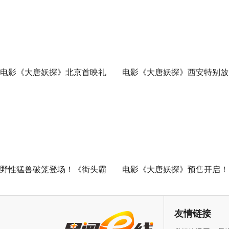
电影《大唐妖探》北京首映礼
电影《大唐妖探》西安特别放
欢乐探案获观众盛赞：“夯！”
映 开启古城合家欢奇幻冒险
野性猛兽破笼登场！《街头霸
电影《大唐妖探》预售开启！
王》（暂译）真人电影布兰卡
马嘉祺献唱主题曲《不退！》
单人预告释出 杰森·莫玛回旋撞
邀你共赴探案之旅
友情链接