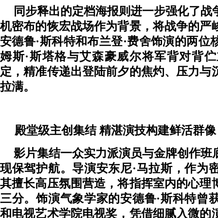
同步释出的定档海报则进一步强
化了
战
机密布的恢宏战场作为背景，将战争的严
安德鲁
·斯科特和布兰登·费舍饰演的两位
姆斯·斯塔格与艾森豪威尔将军背对背
定，精准传递出登陆前夕的焦灼、压力与
拉满。
殿堂级主创集结
精湛演技构建鲜活群像
影片
集结
一众
实力派演员与金牌创作班
现保驾护航。导演安东尼
·马拉斯，作为
其擅长高压氛围营造
，
将指挥室内的心理
三分
。
饰演气象学家的安德鲁
·斯科特曾
和电视艺术学院电视奖
，凭借细腻入微的