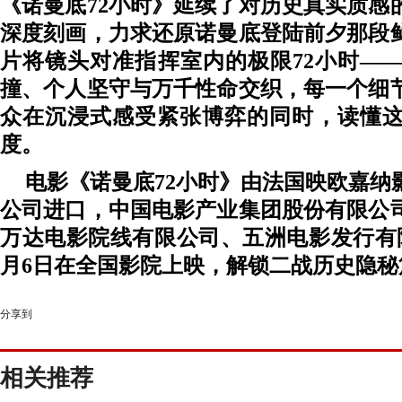
《诺曼底
72小时》延续
了
对历史真实质感
深度刻画，力求还原诺曼底登陆前夕那段
片将镜头对准指挥室
内
的极限
72小时
—
撞、个人坚守与万千性命交织，每一个细
众在沉浸式感受紧张博弈的同时，读懂
度。
电影《诺曼底
72小时》由法国映欧嘉纳
公司进口，中国电影产业集团股份有限公
万达电影院线有限公司、
五洲电影发行有
月6
日在
全国影院上映，解锁二战历史隐秘
分享到
相关推荐