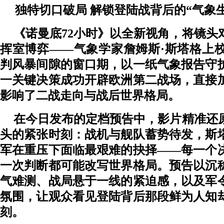
独特切口破局
解锁登陆战背后的
“气象
《诺曼底
72小时》以全新视角，将镜头
挥室博弈——气象学家詹姆斯·斯塔格上
判风暴间隙的窗口期，以一纸气象报告守
一关键决策成功开辟欧洲第二战场，直接
影响了二战走向与战后世界格局。
在今日发布的定档预告中，影片
精准还
头的
紧张
时刻
：
战机与舰队蓄势待发，斯
军在重压下面临最艰难的抉择
——每一个
一次判断都可能改写世界格局。预告以沉
气难测、战局悬于一线的紧迫感，以及军
氛围，让观众看见登陆背后那段鲜为人知
刻。