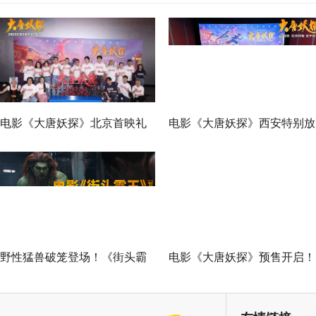
电影《大唐妖探》北京首映礼
电影《大唐妖探》西安特别放
欢乐探案获观众盛赞：“夯！”
映 开启古城合家欢奇幻冒险
野性猛兽破笼登场！《街头霸
电影《大唐妖探》预售开启！
王》（暂译）真人电影布兰卡
马嘉祺献唱主题曲《不退！》
单人预告释出 杰森·莫玛回旋撞
邀你共赴探案之旅