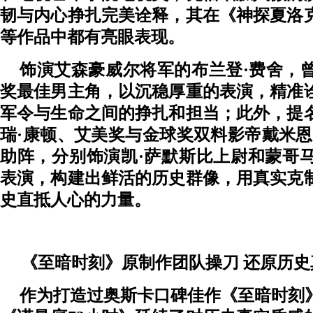
韧与内心挣扎完美诠释，
其
在《神探夏洛
等作品中
都有亮眼表现
。
饰演艾森豪威尔将军的布兰登
·费舍，
奖最佳男主角
，
以沉稳厚重的表演
，
精准
军令与生命之间的挣扎和担当；此外，提
瑞
·康顿、艾美奖与金球奖双料影帝戴米恩
助阵，分别饰演凯
·萨默斯比上尉和蒙哥
表演，构建出鲜活的历史群像，用真实克
史直抵人心的力量
。
《
至暗时刻
》原
制作团队
操刀
还原历史
作为
打造过
奥斯卡口碑佳作《至暗时刻