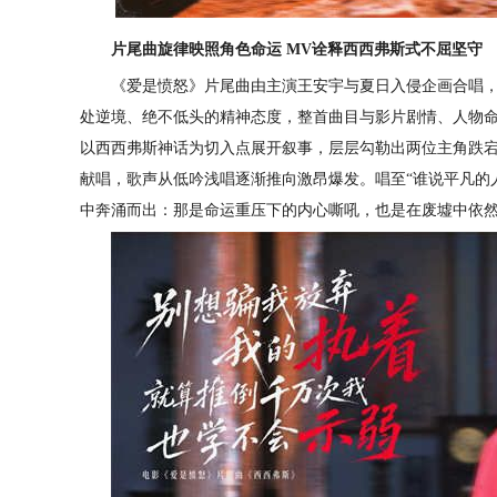
片尾曲
旋律映照
角色
命运
MV诠释西西弗斯式不屈坚守
《爱是愤怒》片尾曲由主演王安宇与
夏日入侵企画
合唱
处逆境、绝不低头的精神
态度
，整首曲目与影片剧情、人物
以西西弗斯神话为切入点展开叙事，层层勾勒出两位主角跌
献唱，歌声从低吟浅唱逐渐推向激昂爆发。唱至“谁说平凡的
中奔涌而出：那是命运重压下的内心嘶吼，也是在废墟中依