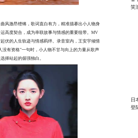
笑
，曲风激昂铿锵，歌词直白有力，精准描摹出小人物身
命运高度契合，成为串联故事与情感的重要纽带。
MV
宕起伏的人生轨迹与情感羁绊。录音室内，王安宇倾情
人没有资格”一句时，小人物不甘与向上的力量从
歌声
然选择站起的倔强独白。
日
登