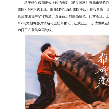
将于端午假期正式上映的电影《爱是愤怒》再释重磅物
弗斯
》
MV
正式上线
。歌曲
MV以西西弗斯神话为核心意象，
菜菜在困境中坚守热爱、直面命运的倔强底色。此前浙江、
M
V
与海报将影片情绪与主题具象化，让观众进一步读懂藏在
19日正式登陆全国院线。