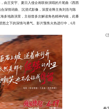
料，由王安宇、
夏日入侵企画
联袂演唱的片尾曲《
西西
结合深情词曲、沉浸式影像，深度诠释主角刘浩与陈
上海多地路演里，主创曾多次解读角色精神内核，此番
愤怒之下的深情与勇气。影片预售火热进行中，
6月
《
春