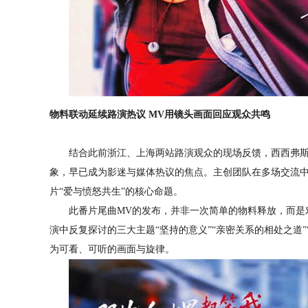
物料联动延续路演热议
MV用镜头画面回应观众共鸣
结合此前浙江、上海两站路演观众
的现场
反馈，西西弗
象，早已成为影迷与媒体热议的焦点
。
主创团队在多场交流
片
“爱与愤怒共生”的核心命题。
此番片尾曲
MV的发布，并非一次
简单
的物料释放，而是
演中反复探讨的三大主题
“坚持的意义”“亲密关系的相处之道
为可看、可听的画面与旋律。