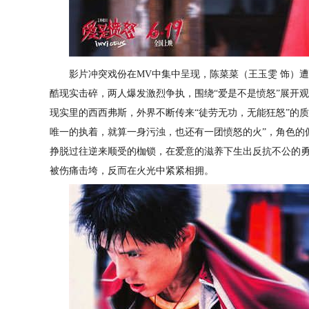
影片冲突戏份在
MV中集中呈现，陈菜菜
（王玉雯
饰）
遭
酷现实击碎，两人爆发激烈争执，围绕
“爱是不是愤怒”展开
观
现实里的西西弗斯，外界不断传来
“徒劳无功，无能狂怒”的
唯一的执着，就算一身污浊，也还有一团愤怒的火”，角色的
挣脱过往逆来顺受的枷锁，在爱意的滋养下生出反抗不公的
被伤痛击垮，
反而
在火光中紧紧相拥
。