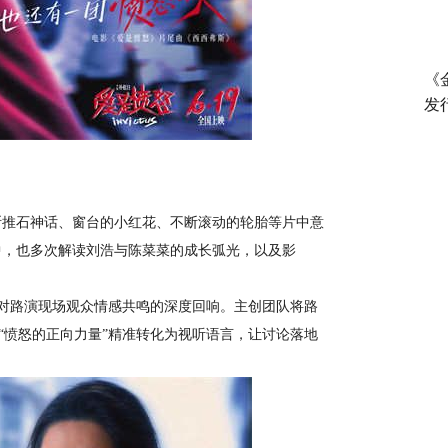
《
发
斯推石神话、窗台
的
小红花、不断滚动的轮胎等片中意
中，也
多次
解读刘浩与陈菜菜的成长弧光，以及影
对路演现场观众情感共鸣的深度回响。主创团队将路
”“愤怒的正向力量”精准转化为视听语言，让讨论落地