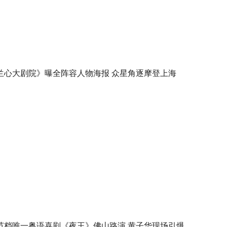
兰心大剧院》曝全阵容人物海报 众星角逐摩登上海
节档唯一粤语喜剧《夜王》佛山路演 黄子华现场引爆