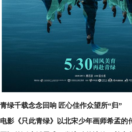
青绿千载念念回响
匠心
佳作众望所“归”
电影《只此青绿》以北宋少年画师希孟的