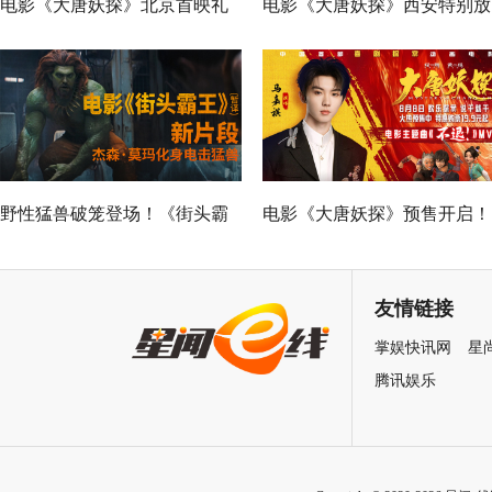
电影《大唐妖探》北京首映礼
电影《大唐妖探》西安特别放
欢乐探案获观众盛赞：“夯！”
映 开启古城合家欢奇幻冒险
野性猛兽破笼登场！《街头霸
电影《大唐妖探》预售开启！
王》（暂译）真人电影布兰卡
马嘉祺献唱主题曲《不退！》
单人预告释出 杰森·莫玛回旋撞
邀你共赴探案之旅
友情链接
招式炸裂
掌娱快讯网
星
腾讯娱乐