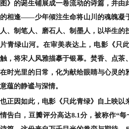
图》的诞生铺展成一卷流动的诗篇，并由
的相逢——少年倾注生命将山川的魂魄凝
人、制笔人、磨石人、制墨人，以毕生的
片青绿山河。在审美表达上，电影《只
触，将宋人风雅描摹于银幕。焚香、点茶
在时光里的日常，化为献给眼睛与心灵的
意蕴的静谧与深情。
也正因如此，电影《只此青绿》自上映以
情告白，豆瓣评分高达8.1分，被称作“
诗篇。这份来自万千目光的眷恋与期待，