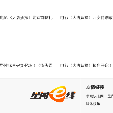
电影《大唐妖探》北京首映礼
电影《大唐妖探》西安特别放
欢乐探案获观众盛赞：“夯！”
映 开启古城合家欢奇幻冒险
野性猛兽破笼登场！《街头霸
电影《大唐妖探》预售开启！
王》（暂译）真人电影布兰卡
马嘉祺献唱主题曲《不退！》
单人预告释出 杰森·莫玛回旋撞
邀你共赴探案之旅
友情链接
招式炸裂
掌娱快讯网
星
腾讯娱乐