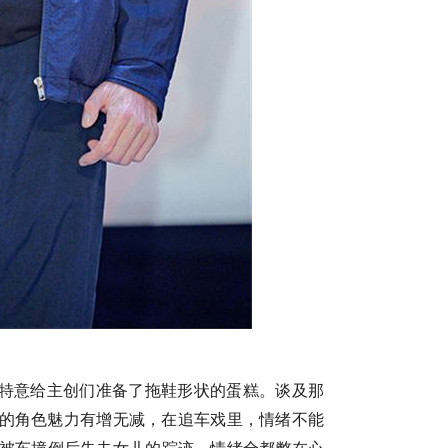
特意给主创们准备了拖鞋形状的蛋糕
。
谈及那
的角色魅力有增无减，在追车戏里，
情绪
不能