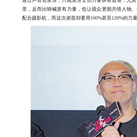
通过
声音
去
发泄
，
只能
发泄
全部
力量
拼命
追逐
，
尤其
里，
反而比呐喊更有力量
，
也让观众更能共情人物。
配合摄影机，而这次谢苗却
要
用
100%甚至120%的