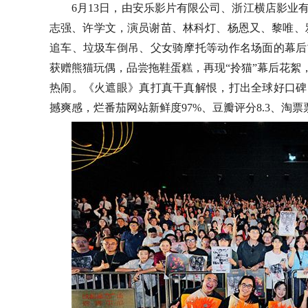
6月13日，
由安乐影片有限公司、浙江横店影业
志强、许学文，演员谢苗、林科灯、杨恩又、黎唯、
追车、垃圾车倒吊、父女骑摩托等动作名场面的幕后
获赠熊猫玩偶，品尝拖鞋蛋糕，再现“拎猫”幕后花絮
热闹。《火遮眼》真打真干真解恨，打出全球好口碑
撼爽感，
烂番茄网站
新鲜度
97%、豆瓣评分8.3、淘