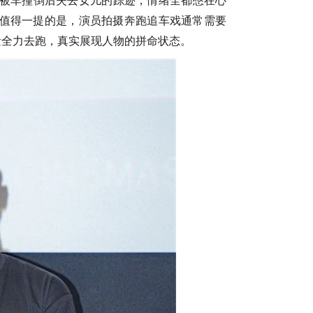
被车撞倒后失去女儿的踪迹，情绪全都憋在心
值得一提的是，演员拍摄奔跑追车戏通常需要
力量全力去跑，
真实展现人物的
拼命
状态
。