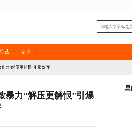
综艺
音乐
暴力“解压更解恨”引爆好评
星
致暴力“解压更解恨”引爆
评