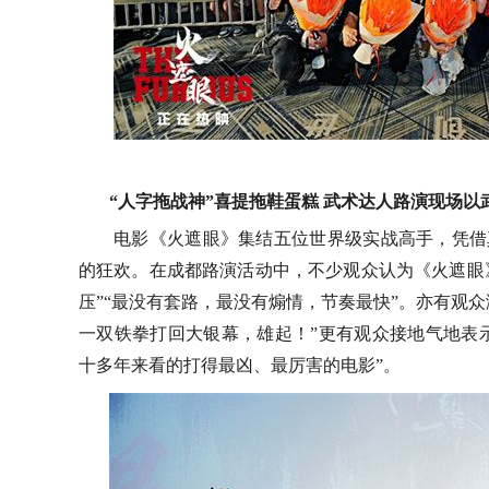
“人字拖战神”
喜提拖鞋蛋糕
武术达人路演现场以
电影《火遮眼》集结五位世界级实战高手，凭借
的狂欢。在成都路演活动中，不少观众认为《火遮眼
压”“最没有套路，最没有煽情，节奏最快”。亦有观众
一双铁拳打回
大银幕
，雄起
！
”
更有观众接地气地表
十多年来看
的
打得最凶、最厉害的电影
”。