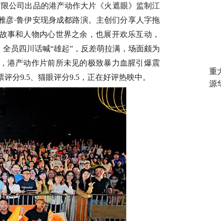
有限公司出品
的港产动作大片《火遮眼》
监制江
雅彦
·鲁伊安现身成都路演。主创们分享人字拖
故事和人物内心世界之余，也展开欢乐互动，
，全员四川话喊“雄起”，反差萌拉满，场面颇为
，港产动作片前所未见的极致暴力血腥引爆震
重
票票评分9.5、猫眼评分9.5，正在好评热映中。
源