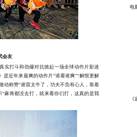
电
武会友
真实打斗和劲爆对抗掀起一场全球动作片影迷
》是近年来最爽的动作片
“谁看谁爽”“解恨更解
激动称赞“谢苗太牛了，
功夫不负有心人
，
靠着
示
“麻将都没去打，就来看你们打，
这真的是我
《