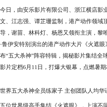
今日，由安乐影片有限公司、浙江横店影
文、江志强、谭芷珊监制，港产动作领域
导，谢苗、林科灯、杨恩又领衔主演，黎
·
鲁伊安特别演出的港产动作大片《火遮眼
布“五大杀神”阵容特辑，揭秘影片集结全
影片定档
6
月
11
日，打爆大银幕，点燃暑期
世界五大杀神全员练家子
主创团队人均华
五位世界级
高手集结《火遮眼》，上演不