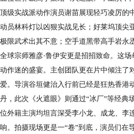
顶级实战派动作演员谢苗展现轻巧凌厉的
动员林科灯以凶狠实战见长；好莱坞顶尖
极限武术出其不意；空手道黑带高手岩永
全球宗师
雅彦
·
鲁伊安
更是招招致命。这场
动作迷的盛宴。主创团队更在片中倾注了
爱。导演谷垣健治入行前已经是狂热香港
丹，此次《火遮眼》则通过“冰厂”等经典
位外籍主演均坦言深受李小龙、成龙、李
响。拍摄现场更是一“卷”到底，演员们在