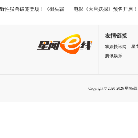
野性猛兽破笼登场！《街头霸
电影《大唐妖探》预售开启！
王》（暂译）真人电影布兰卡
马嘉祺献唱主题曲《不退！》
单人预告释出 杰森·莫玛回旋撞
邀你共赴探案之旅
友情链接
招式炸裂
掌娱快讯网
星
腾讯娱乐
Copyright © 2020-2026 星闻e线网