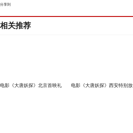
分享到
相关推荐
电影《大唐妖探》北京首映礼
电影《大唐妖探》西安特别放
欢乐探案获观众盛赞：“夯！”
映 开启古城合家欢奇幻冒险