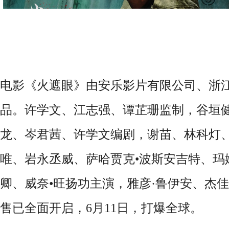
电影《火遮眼》由安乐影片有限公司、浙
品。许学文、江志强、谭芷珊监制，谷垣
龙、岑君茜、许学文编剧，谢苗、林科灯
唯、岩永丞威、萨哈贾克
•
波斯安吉特、玛
卿、威奈
•
旺扬功主演，雅彦
·
鲁伊安、杰佳
售已全面开启，
6
月
11
日，打爆全球。