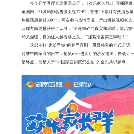
今年开学季厅喜剧重回荧屏，《欢乐家长群2》开播即爆
全国网、71城均排名省级卫视TOP1，芒果TV累计有效播放量
热搜话题超过300个，网友参与热情高涨，产出爆款视频46
口碑方面更是获得了认可：“全是细碎的真实和温暖，能治愈一
却又涅暖，真的让人越看越上头。”“抓紧准备第三季吧！”
这部主打“家长里短”的客厅喜剧，用最朴素的方式证明：
对准中国家庭的日常，把笑声种进客厅的沙发缝里，自会让三
是终点，而是关于“中国家庭剧该怎么拍”的全民共识起点。