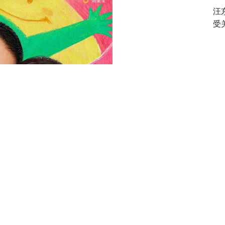
汪
受
电
高