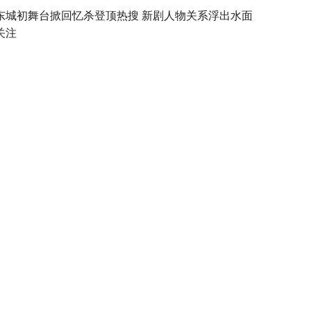
东城初舞台掀回忆杀登顶热搜 新剧人物关系浮出水面
关注
影《神秘海域》曝中国独家“宝藏”预告和海报 荷兰弟
能夺宝开年炸爽来袭