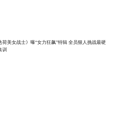
达荷美女战士》曝“女力狂飙”特辑 全员狠人挑战最硬
集训