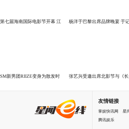
第七届海南国际电影节开幕 江
杨洋于巴黎出席品牌晚宴 于
一燕作为纪录片推介嘉宾出席
忆流动间探寻自我
SM新男团RIIZE变身为散发时
张艺兴受邀出席北影节与《长
髦魅力的流行歌手，带来出道
沙夜生活》首映礼 以演员身
曲《Get A Guitar》舞蹈表演！
与大家见面
友情链接
掌娱快讯网
星
腾讯娱乐