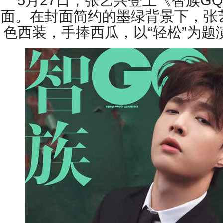
5
月
27
日，张艺兴登上《智族
GQ
面。在封面简约的墨绿背景下，张
色西装，手捧西瓜，以
“
轻松
”
为题