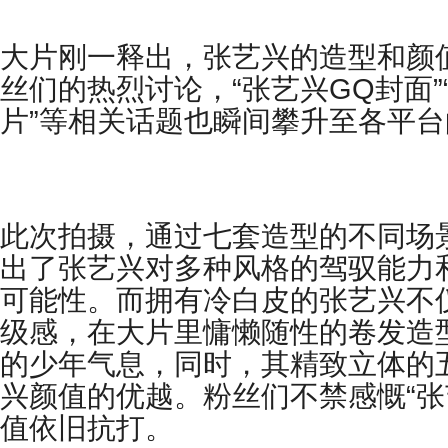
大片刚一释出，张艺兴的造型和颜
丝们的热烈讨论，
“
张艺兴
GQ
封面
”
片
”
等相关话题也瞬间攀升至各平台
此次拍摄，通过七套
造型
的不同场
出了张艺兴对多种风格的驾驭能力
可能性。而拥有冷白皮的张艺兴不
级感，在大片里慵懒随性的卷发造
的
少年
气息，同时，其精致立体的
兴颜值的优越
。
粉丝们不禁感慨
“
张
值依旧抗打。