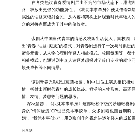
在各类热议青春爱情剧层出不穷的市场状态下，甜宠
路，释放出更强的功能属性，《我凭本事单身》便凭借着新颖
属性的话题来辐射全民、从内容和架构上体现新时代年轻人
众的对接点而成为了其中的佼佼者。
该剧从中国当代青年的情感及校园生活切入，集校园、
出“青春+话题+励志”的模式，对青春剧进行了一次与时俱
诸多元素，从人物心理到年轻人相处模式、校园氛围等，都
相处模式，也通过剧中众人追逐梦想探讨了冷门专业的就业
蜕变成长等不同情景。
该剧青春光影掠过葱葱校园，剧中11位主演从相识相
情，折射出新时代青年的成长轨迹。鲜活的人物形象、高还
情、友情、梦想等问题的思考。
深秋瑟瑟，《我凭本事单身》这部轻松下饭的沙雕轻喜剧
身的“情深缘浅”CP也已凭本事脱单，众多剧粉也翘首期盼
婚”、“我凭本事创业”，用剧集创作的视角讲述年轻人的成长
分享到