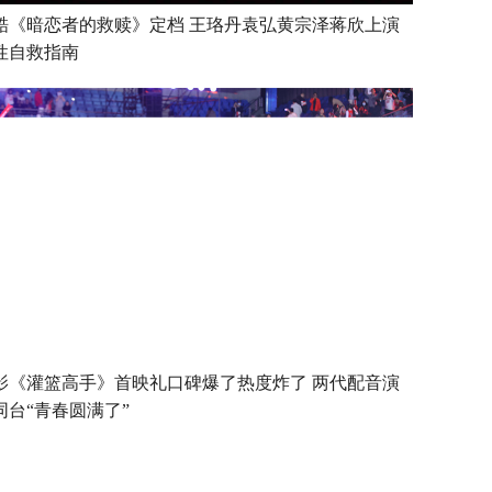
酷《暗恋者的救赎》定档 王珞丹袁弘黄宗泽蒋欣上演
性自救指南
影《灌篮高手》首映礼口碑爆了热度炸了 两代配音演
同台“青春圆满了”