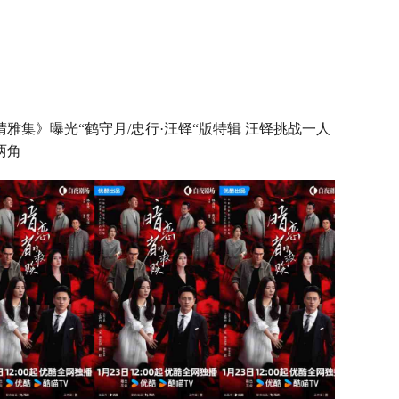
晴雅集》曝光“鹤守月/忠行·汪铎“版特辑 汪铎挑战一人
两角