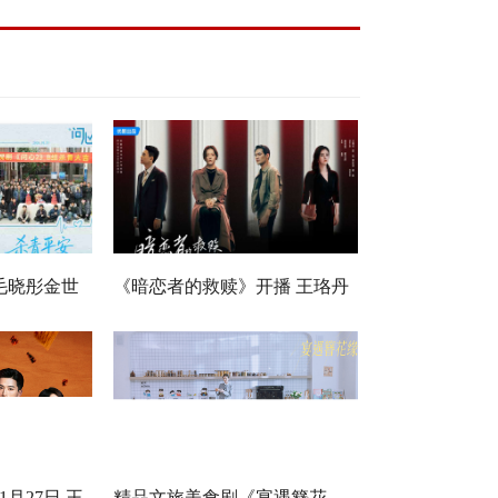
毛晓彤金世
《暗恋者的救赎》开播 王珞丹
，医心焕新
袁弘黄宗泽蒋欣开启高端假面
真心局
月27日 王
精品文旅美食剧《宴遇簪花