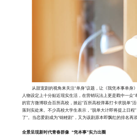
从甜宠剧的视角来关注“单身”议题，让《我凭本事单身
人物设定上十分贴近现实生活，在营销玩法上更是戳中一众“单
的官方微博联合百所高校，掀起“百所高校弹幕打卡求脱单”
落到实处来。不少高校大学生表示，“脱单大计即将提上日程”
了”。当恋爱剧成为“锦鲤剧”，又为该剧原本即飘红的排名再
全景呈现新时代
青春
群像 “凭本事”实力出圈