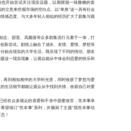
剧也开始尝试关注现实议题，以期摆脱一味撒糖的套
的立意来挖掘市场的空白点、以“单身”这一具有社会
的情感态度、与大多年轻人相似的经历扩大了剧集与观
励志、甜宠、高颜值等众多剧集流行元素于一体，打
进的创新尝试。剧情上融合了成长、友情、爱情、梦想等
十分贴合现实的大学生活。既呈现了不同的情侣、朋友
问题这一现实现象，让观众能从中体会到恋爱的快乐和
知，再到相知相伴的大学时光里，同时收获了梦想与爱
原的生活细节都能让观众从中找到共情，收获自己对爱
已经在众多观众的喜爱和不舍中甜蜜收官，凭本事单
，希望续订“凭本事”系列，并脑洞了主题“我凭本事结
百态！