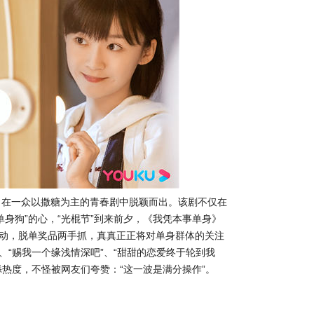
》在一众以撒糖为主的青春剧中脱颖而出。该剧不仅在
身狗”的心，“光棍节”到来前夕，《我凭本事单身》
活动，脱单奖品两手抓，真真正正将对单身群体的关注
、“赐我一个缘浅情深吧”、“甜甜的恋爱终于轮到我
添热度，不怪被网友们夸赞：“这一波是满分操作”。