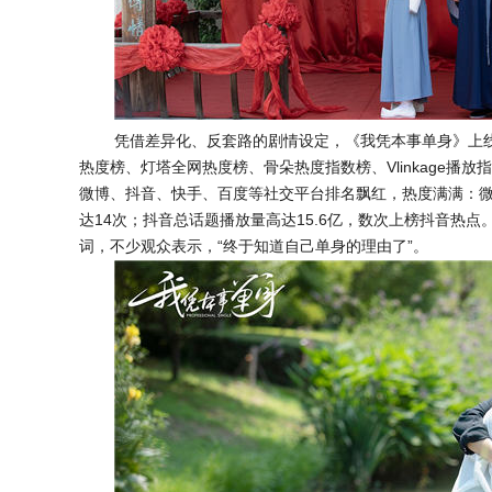
凭借差异化、反套路的剧情设定，《我凭本事单身》上
热度榜、灯塔全网热度榜、骨朵热度指数榜、Vlinkage播
微博、抖音、快手、百度等社交平台排名飘红，热度满满：
达14次；抖音总话题播放量高达15.6亿，数次上榜抖音热点
词，不少观众表示，“终于知道自己单身的理由了”。