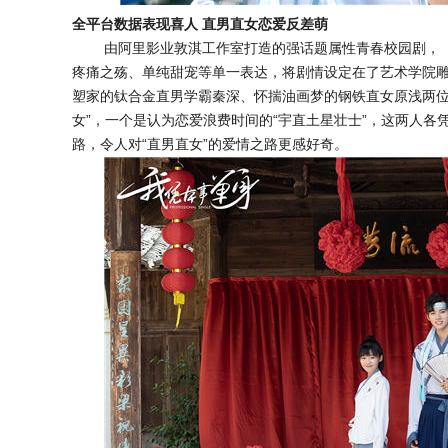
全平台数据表现喜人 直男直女恋爱反差萌
由阿里影业敦淇工作室打造的强话题属性青春校园剧，
疼痛之殇、单纯甜宠等单一表达，将剧情设定在了艺术学院
塑家的钛合金直男学霸秦深、怀揣油画梦的钢铁直女原浅两位主
女”，一个是认为恋爱浪费时间的“宇直土星壮士”，这两人
路，令人对“直男直女”的爱情之路更感好奇。