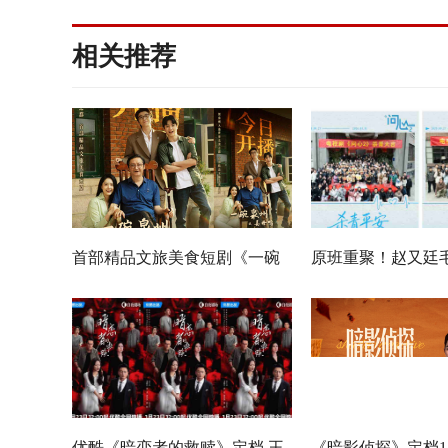
相关推荐
首部精品文旅美食短剧《一碗
原班重聚！赵又廷
泉州之姜母鸭》今日上线 祝贺
佳《问心2》杀青
泉州荣膺“世界美食之都”
优酷《暗恋者的救赎》定档 王
《暗影侦探》定档11