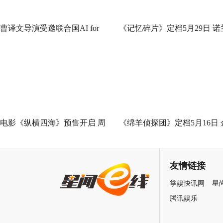
曹译文导演受邀联合国AI for
《记忆碎片》定档5月29日 诺
Good全球峰会 以AI影像传递向
神作IMAX首次量身定制
善力量
电影《纵横四海》预售开启 周
《绵羊侦探团》定档5月16日 
润发张国荣钟楚红巅峰演绎极
刚狼携全明星给羊打工！
致情感！
友情链接
掌娱快讯网
星
腾讯娱乐