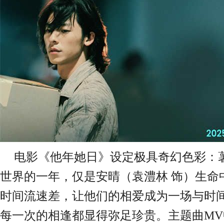
电影
《
他年她日》
设定极具奇幻色彩：
世界的一年，仅是
安晴（袁澧林
饰）
生命
时间流速差，让他们的相爱成为一场与时
每一次
的
相逢都显得弥足珍贵。
主题曲
M