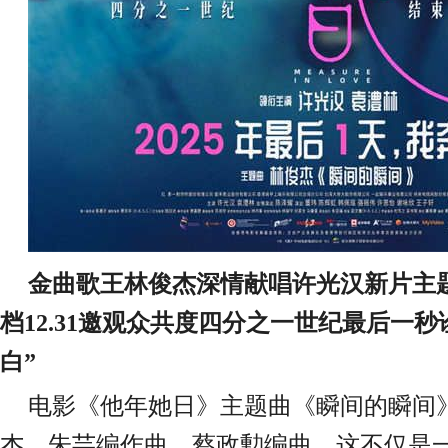
金曲歌王
林俊杰深情
献唱许光汉新片主
档
12
.
31邀观众共度四分之一世纪最后一秒
白”
电影《他年她日》主题曲《瞬间的瞬间
杰、朱芸编作曲，蔡政勲编曲。这不仅是