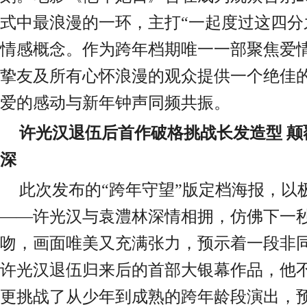
式中最浪漫的一环，主打“一起度过这四分
情感概念。作为跨年档期唯一一部聚焦爱
挚友及所有心怀浪漫的观众提供一个绝佳
爱的感动与新年钟声同
频
共振。
许光汉退伍后首作破格挑战长发造型
颠
深
此次发布的
“
跨年守望
”
版
定档海报，以
——许光汉与
袁澧林
深情
相拥
，
仿佛下一
吻
，画面
唯美又
充满张力，预示着一段非
许光汉退伍归来后的首部大银幕作品，他
更挑战了从少年到成熟的跨年龄段演出
，