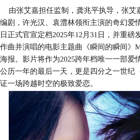
由
张艾嘉担任监制，龚兆平执导，张艾
编剧，
许光汉
、
袁澧林
领衔主演的奇幻爱
日
正式官宣
定档
2025年12月31日，并重
作曲并演唱的电影主题曲《瞬间的瞬间》M
海报。影片将作为
2025跨年档唯一一部
公历一年的最后一
天
，
更是四分之一世纪
证一场跨越时空的极致爱恋。