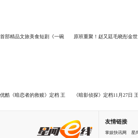
首部精品文旅美食短剧《一碗
原班重聚！赵又廷毛晓彤金世
泉州之姜母鸭》今日上线 祝贺
佳《问心2》杀青，医心焕新
泉州荣膺“世界美食之都”
优酷《暗恋者的救赎》定档 王
《暗影侦探》定档11月27日 
珞丹袁弘黄宗泽蒋欣上演女性
星越吴佳怡身陷民国连环诡案
自救指南
友情链接
掌娱快讯网
星