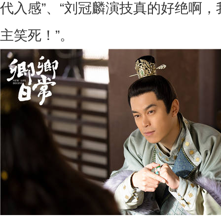
代入感
”
、
“
刘冠麟演技真的好绝啊，
主笑死！
”
。