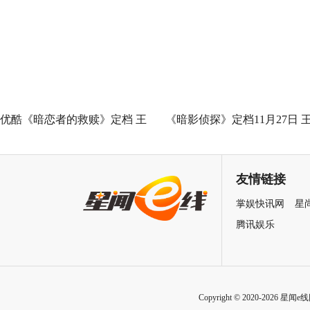
泉州之姜母鸭》今日上线 祝贺
佳《问心2》杀青，医心焕新
泉州荣膺“世界美食之都”
优酷《暗恋者的救赎》定档 王
《暗影侦探》定档11月27日 
珞丹袁弘黄宗泽蒋欣上演女性
星越吴佳怡身陷民国连环诡案
自救指南
友情链接
掌娱快讯网
星
腾讯娱乐
Copyright © 2020-2026 星闻e线网