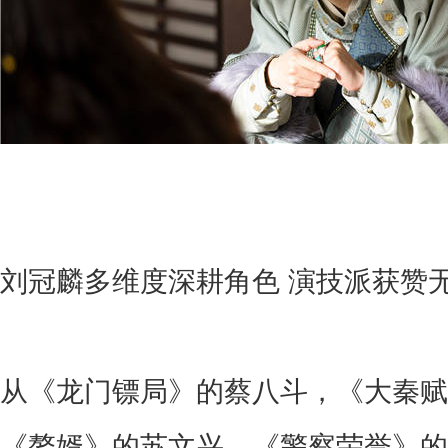
刘冠麟多维度深耕角色
演技派获赞
从《龙门镖局》的蔡八斗，
《
大秦赋
《赘婿》的苏文兴，《警察荣誉》的