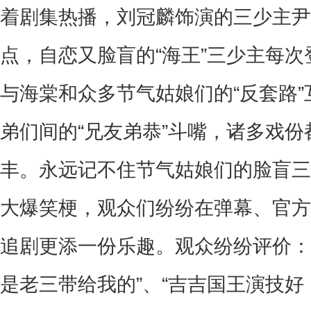
着剧集热播，刘冠麟饰演的三少主尹
点，自恋又脸盲的
“
海王
”
三少主每次
与海棠和众多节气姑娘们的
“
反套路
”
弟们间的
“
兄友弟恭
”
斗嘴，诸多戏份
丰。永远记不住节气姑娘们的脸盲三
大爆笑梗，观众们纷纷在弹幕、官方
追剧更添一份乐趣。观众纷纷评价：
是老三带给我的
”
、
“
吉吉国王演技好