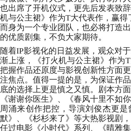
也出席了开机仪式，更先后发表致辞
机与公主裙》作为
T
大代表作，赢得
而身为一个专业团队，也必将
打造出
的优质剧
集，不负大家期待
。
随着
IP影视化的日益发展，观众对
渐上涨，《打火机与公主裙》作为T
把握作品还原度与影视创新性方面更
注焦点。值得一提的是，为保证作品
底的选择上更是慎之又慎。剧本方面
《
谢谢你医生
》、《
春风十里不如你
周涌来创作把控，导演刘俊杰更是
默》、《杉杉来了》等大热影视剧
，
任过电影《小时代》系列、《晴雅集