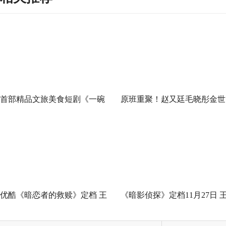
首部精品文旅美食短剧《一碗
原班重聚！赵又廷毛晓彤金世
泉州之姜母鸭》今日上线 祝贺
佳《问心2》杀青，医心焕新
泉州荣膺“世界美食之都”
优酷《暗恋者的救赎》定档 王
《暗影侦探》定档11月27日 
珞丹袁弘黄宗泽蒋欣上演女性
星越吴佳怡身陷民国连环诡案