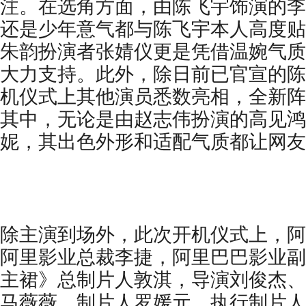
注。在选角方面，由陈飞宇饰演的李
还是少年意气都与陈飞宇本人高度贴
朱韵扮演者张婧仪更是凭借温婉气质
大力支持。此外，除日前已官宣的陈
机仪式上其他演员悉数亮相，
全新
阵
其中，无论是由赵志伟扮演的高见鸿
妮，其出色外形和适配气质都让网友
除主演到场外，此次开机仪式上，阿
阿里影业总裁
李捷，
阿里巴巴影业副
主裙》总制片人
敦淇
，
导演刘俊杰、
马薇薇、制片人罗媛
元
、执行制片人