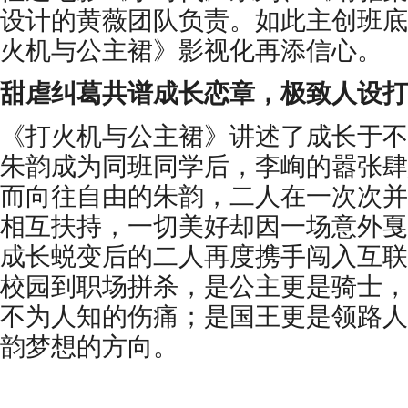
设计的黄薇团队负责
。如此主创班底
火机与公主裙》影视化再添信心。
甜虐纠葛共谱
成长
恋章，极致人设打
《打火机与公主裙》讲述了成长于不
朱韵成为同班同学
后
，李峋的嚣张肆
而向往自由的朱韵
，
二人在一次次并
相互扶持，一切美好却因一场意外戛
成长蜕变后的二人再度携手闯入互联
校园到职场
拼杀
，是公主更是骑士，
不为人知的伤痛；是国王更是领路人
韵梦想的方向
。