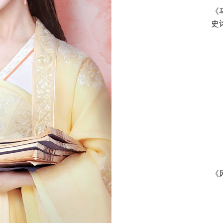
《
史
《