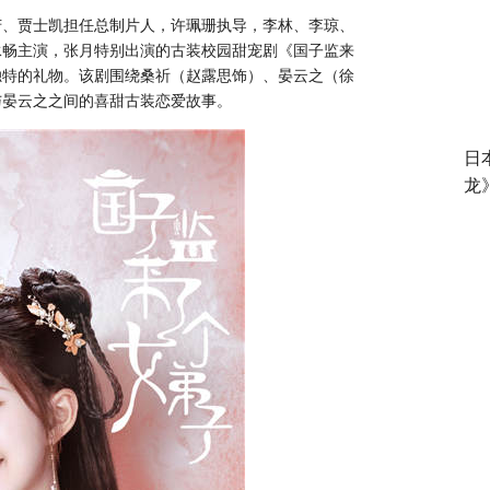
芳、
贾士凯担任总制片人，许珮珊执导，李林、李琼、
泳畅主演，张月特别出演的古装校园甜宠剧《国子监来
独特的礼物。该剧围绕桑祈（赵露思饰）、晏云之（徐
与晏云之之间的喜甜古装恋爱故事。
日
龙》