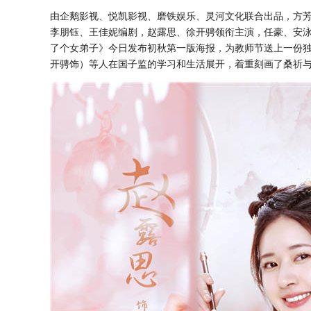
由企鹅影视、悦凯影视、磨铁娱乐、灵河文化联合出品，
方
李朋钰、王佳妮编剧，赵露思、徐开骋领衔主演，任豪、安
了个女弟子》今日发布初秋第一版海报，为教师节送上一份
开骋饰）等人在国子监的学习和生活展开，着重刻画了桑祈