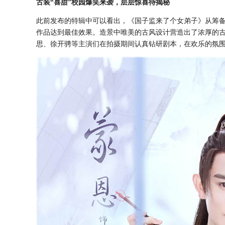
古装
“喜甜”校园爆笑来袭，层层惊喜待揭秘
此前发布的特辑中可以看出，《国子监来了个女弟子》从筹
作品达到最佳效果。造景中唯美的古风设计营造出了浓厚的
思、徐开骋等主演们在拍摄期间认真钻研剧本，在欢乐的氛