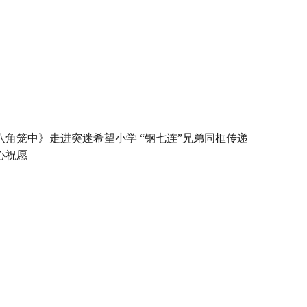
八角笼中》走进突迷希望小学 “钢七连”兄弟同框传递
心祝愿