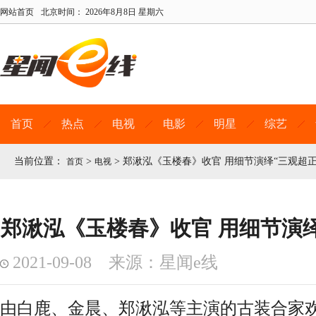
网站首页
北京时间：
2026年8月8日 星期六
首页
热点
电视
电影
明星
综艺
当前位置：
>
>
郑湫泓《玉楼春》收官 用细节演绎“三观超正
首页
电视
郑湫泓《玉楼春》收官 用细节演绎
2021-09-08 来源：星闻e线
由白鹿、金晨、郑湫泓等主演的古装合家