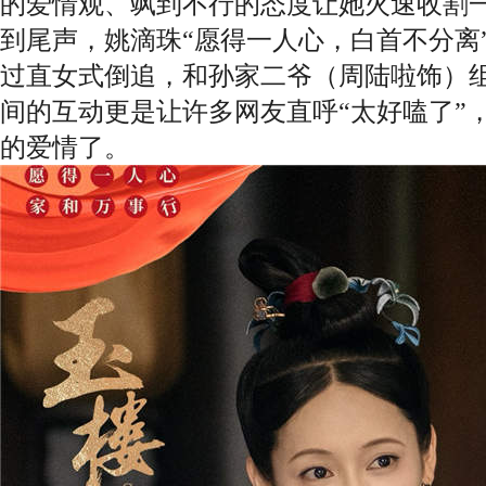
的爱情观、飒到不行的态度让她火速收割
到尾声，姚滴珠“愿得一人心，白首不分离
过直女式倒追，和孙家二爷（周陆啦饰）组
间的互动更是让许多网友直呼“太好嗑了”
的爱情了。