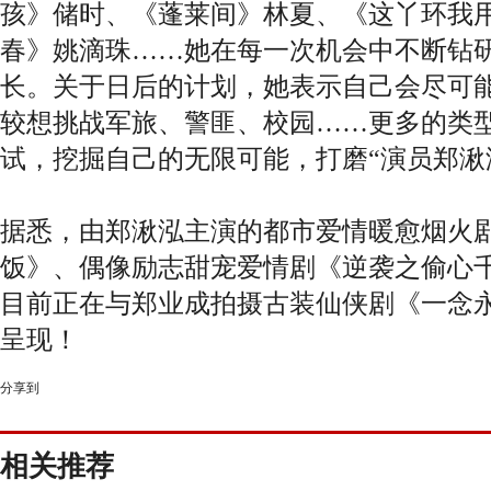
孩》储时、《蓬莱间》林夏、《这丫环我
春》姚滴珠……她在每一次机会中不断钻
长。关于日后的计划，她表示自己会尽可
较想挑战军旅、警匪、校园……更多的类
试，挖掘自己的无限可能，打磨“演员郑湫
据悉，由郑湫泓主演的都市爱情暖愈烟火
饭》、偶像励志甜宠爱情剧《逆袭之偷心
目前正在与郑业成拍摄古装仙侠剧《一念
呈现！
分享到
相关推荐