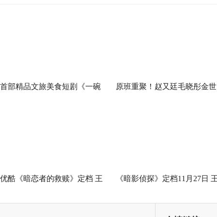
首部精品文旅美食短剧《一碗
原班重聚！赵又廷毛晓彤金世
泉州之姜母鸭》今日上线 祝贺
佳《问心2》杀青，医心焕新
泉州荣膺“世界美食之都”
优酷《暗恋者的救赎》定档 王
《暗影侦探》定档11月27日 
珞丹袁弘黄宗泽蒋欣上演女性
星越吴佳怡身陷民国连环诡案