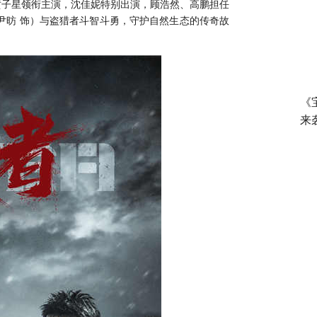
黄子星领衔主演，沈佳妮特别出演，顾浩然、高鹏担任
尹昉 饰）与盗猎者斗智斗勇，守护自然生态的传奇故
《
来