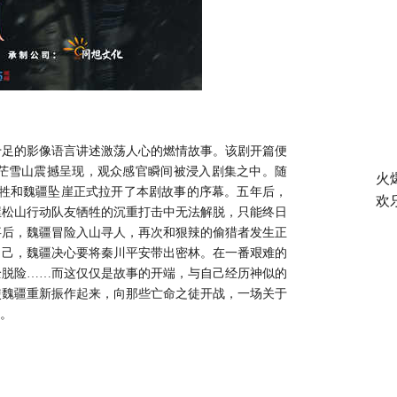
十足的影像语言讲述激荡人心的燃情故事。该剧开篇便
茫雪山震撼呈现，观众感官瞬间被浸入剧集之中。随
火
牲和魏疆坠崖正式拉开了本剧故事的序幕。五年后，
欢
屋松山行动队友牺牲的沉重打击中无法解脱，只能终日
事后，魏疆冒险入山寻人，再次和狠辣的偷猎者发生正
自己，魏疆决心要将秦川平安带出密林。在一番艰难的
全脱险
……而这仅仅是故事的开端，与自己经历神似的
使魏疆重新振作起来，向那些亡命之徒开战，一场关于
待。