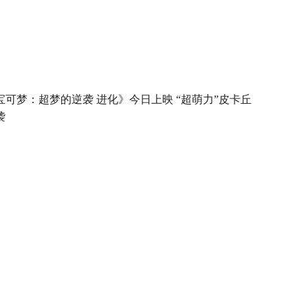
宝可梦：超梦的逆袭 进化》今日上映 “超萌力”皮卡丘
袭