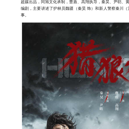
超媒出品，同旭文化承制，曹盾、高翔执导，秦昊、尹昉、
编剧，主要讲述了护林员魏疆（秦昊 饰）和新人警察秦川（
事。