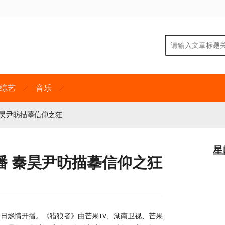
综艺
音乐
秦昊尹昉描摹信仰之狂
星
播 秦昊尹昉描摹信仰之狂
今日燃情开播
。
《猎狼者》由芒果
、湖南卫视、芒果
TV