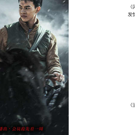
《
发
《