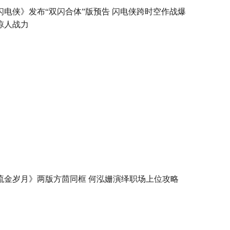
闪电侠》发布“双闪合体”版预告 闪电侠跨时空作战爆
惊人战力
流金岁月》两版方茴同框 何泓姗演绎职场上位攻略