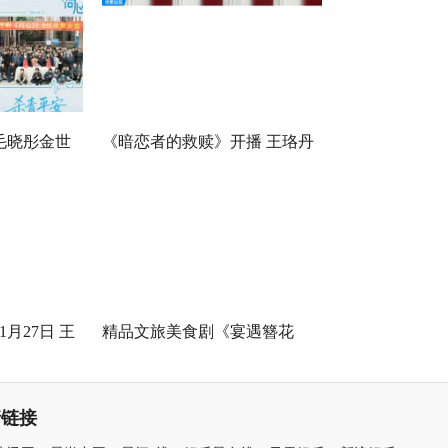
毛晓彤金世
《暗恋者的救赎》开播 王珞丹
，医心焕新
袁弘黄宗泽蒋欣开启高端假面
真心局
月27日 王
精品文旅美食剧《宴遇簪花
国连环诡案
缘》取景地曝光引发关注 泉州
最美幼儿园作为隐藏彩蛋首次
情链接