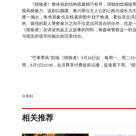
《猎狼者》整体戏剧结构搭建精巧有序，强韧的情感纽
视风格魅力。该剧以魏疆、秦川两位主人公的心路与成长为
逐一抛出，角色形象也在线索拼图中趋于饱满，看似意志消
热、倔强的新人警察秦川之间不仅是志同道合的伙伴，也是
《猎狼者》在讲述热血正义故事的同时，将森林警察这一职
与现实价值导向输出的完美结合。
“芒果季风”剧场《猎狼者》
月
日起，每周一、周二
5
24
22:
周，
月
日
，会员尊享付费超前点播，提速看下周。“猎
6
1
22:00
分享到
相关推荐