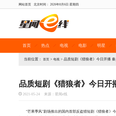
网站首页
北京时间：
2026年8月6日 星期四
首页
热点
电视
电影
明星
当前位置：
>
>
品质短剧《猎狼者》今日开播 
首页
电视
品质短剧《猎狼者》今日开
2021-05-24 来源：星闻e线
“芒
果季风
”剧场
推出的国内首部反盗猎短剧《
猎狼者
》