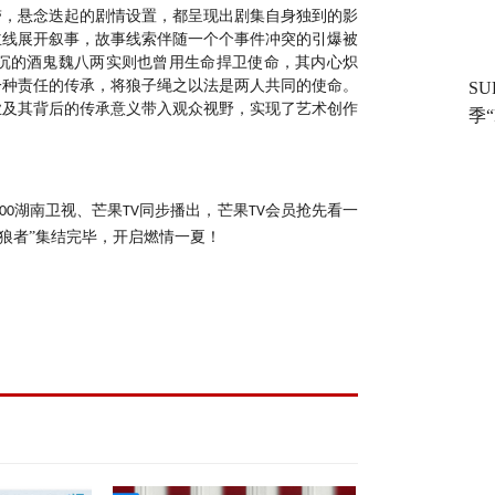
带，悬念迭起的剧情设置，都呈现出剧集自身独到的影
主线展开叙事，故事线索伴随一个个事件冲突的引爆被
沉的酒鬼魏八两实则也曾用生命捍卫使命，其内心炽
一种责任的传承，将狼子绳之以法是两人共同的使命。
S
业及其背后的传承意义带入观众视野，实现了艺术创作
季“
湖南卫视、芒果
同步播出，芒果
会员抢先看一
00
TV
TV
狼者”集结完毕，开启燃情一夏！