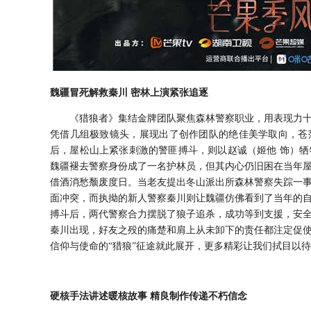
魏疆冒死解救秦川
密林上演紧张追逐
《猎狼者》集结金牌团队聚焦森林警察职业，用表现力
凭借几组极致镜头，展现出了创作团队的绝佳美学取向，苍
后，屋松山上紧张刺激的警匪搏斗，则以赵诚（姬他
饰）牺
魏疆褪去警察身份成了一名护林员，但其内心仍旧困在当年
借酒消愁颓废度日。当老友提出冬山派出所森林警察失踪一
面冲突，而执拗的新人警察秦川则让魏疆仿佛看到了当年的
搏斗后，两代警察合力摆脱了狼子追杀，成功等到支援，安
秦川出现，好友之殁的痛楚和肩上从未卸下的责任都注定促
信仰与使命的“猎狼”征途就此展开，更多精彩让我们拭目以
硬核手法讲述暖核故事
精良制作传递不朽信念