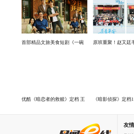
首部精品文旅美食短剧《一碗
原班重聚！赵又廷
泉州之姜母鸭》今日上线 祝贺
佳《问心2》杀青
泉州荣膺“世界美食之都”
优酷《暗恋者的救赎》定档 王
《暗影侦探》定档11
珞丹袁弘黄宗泽蒋欣上演女性
星越吴佳怡身陷民
自救指南
友