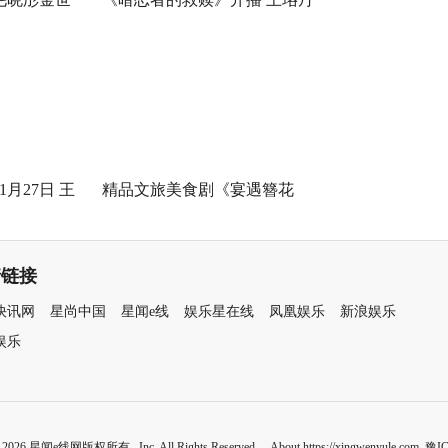
，医心焕新
袁弘黄宗泽蒋欣开启高端假面
真心局
月27日 王
精品文旅美食剧《宴遇簪花
国连环诡案
缘》取景地曝光引发关注 泉州
最美幼儿园作为隐藏彩蛋首次
情链接
亮相
快讯网
星尚中国
星闻e线
娱乐星在线
凤凰娱乐
新浪娱乐
娱乐
0-2026 星闻e线网版权所有 Inc. All Rights Reserved. About https://xingwenyule.com
豫IC