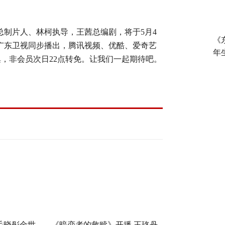
总制片人、林柯执导，王茜总编剧，将于
5月4
《
、广东卫视同步播出，腾讯视频、优酷、爱奇艺
年
1集，非会员次日22点转免。让我们一起期待吧。
毛晓彤金世
《暗恋者的救赎》开播 王珞丹