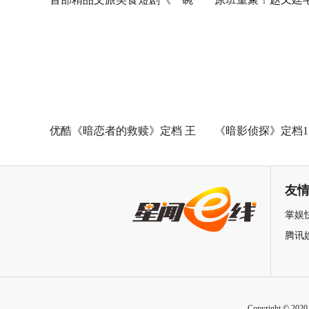
泉州之姜母鸭》今日上线 祝贺
佳《问心2》杀青
泉州荣膺“世界美食之都”
优酷《暗恋者的救赎》定档 王
《暗影侦探》定档11
珞丹袁弘黄宗泽蒋欣上演女性
星越吴佳怡身陷民
自救指南
友
掌娱
腾讯
Copyright © 202