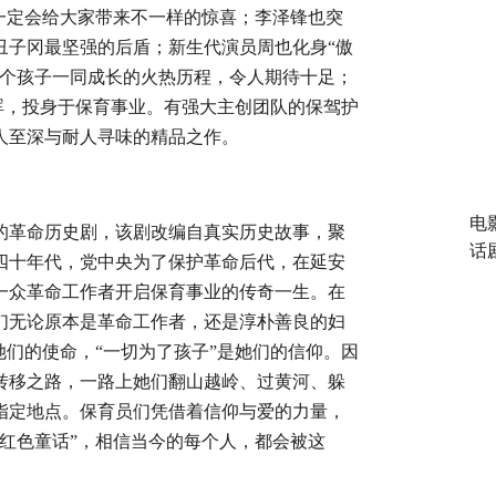
信一定会给大家带来不一样的惊喜；李泽锋也突
丑子冈最坚强的后盾；新生代演员周也化身“傲
几个孩子一同成长的火热历程，令人期待十足；
晖
，投身于保育事业。有强大主创团队的保驾护
人至深与耐人寻味的精品之作。
电
的革命历史剧，该剧改编自真实历史故事，聚
话
四十年代，党中央为了保护革命后代，在延安
一众革命工作者开启保育事业的传奇一生。在
们无论原本是革命工作者，还是淳朴善良的妇
她们的使命，“一切为了孩子”是她们的信仰。因
转移之路，一路上她们翻山越岭、过黄河、躲
指定地点。保育员们凭借着信仰与爱的力量，
“红色童话”，相信当今的每个人，都会被这