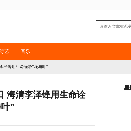
综艺
音乐
李泽锋用生命诠释“花与叶”
星
日 海清李泽锋用生命诠
叶”