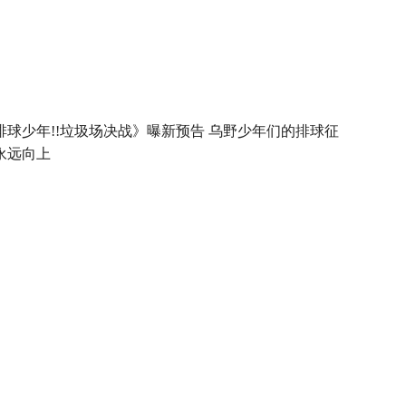
排球少年!!垃圾场决战》曝新预告 乌野少年们的排球征
永远向上