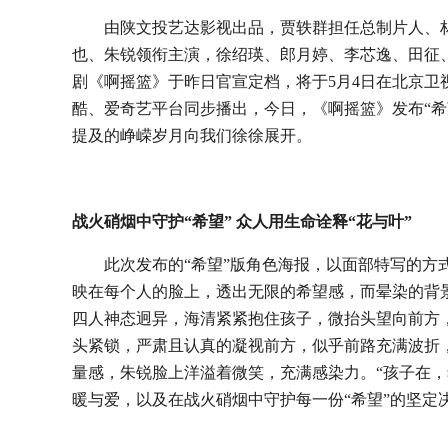
由陕文投艺达影视出品，贾轶群担任总制片人、
也、朱锐领衔主演，徐绍瑛、郎月婷、李芯逸、田征
剧《啊摇篮》于
昨
日官宣定档，
将于
5月4日在北京
酷、爱奇艺平台同步播出，
今日，
《啊摇篮》发布
“
提及的峥嵘岁月向我们徐徐展开。
战火硝烟中守护
“希望” 众人用生命诠释“花与叶”
此次
发布的
“
希望
”版
角色
海报，
以面部特写的方
映在每个人的脸上，透出无限的希望感，而
晕染的背
四人神态迥异，海清紧紧抱住孩子，微抬头望向前方
头紧锁，严肃且认真的凝视前方，似乎前路充满波折
量感，朱锐脸上洋溢着微笑，充满感染力。
“孩子在
暖与爱，以及在战火硝烟中守护每一份“希望”的坚定