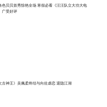
角色贝贝首秀惊艳全场 寒假必看《汪汪队立大功大电
》广受好评
太古神王》吴佩柔终结与向佐虐恋 退隐江湖