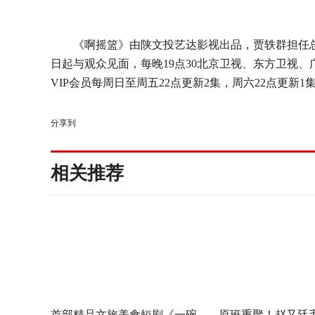
《啊摇篮》由陕文投艺达影视出品，贾轶群担任
日起与观众见面，每晚19点30北京卫视、东方卫视
VIP会员每周日至周五22点更新2集，周六22点更新
分享到
相关推荐
首部精品文旅美食短剧《一碗
原班重聚！赵又廷