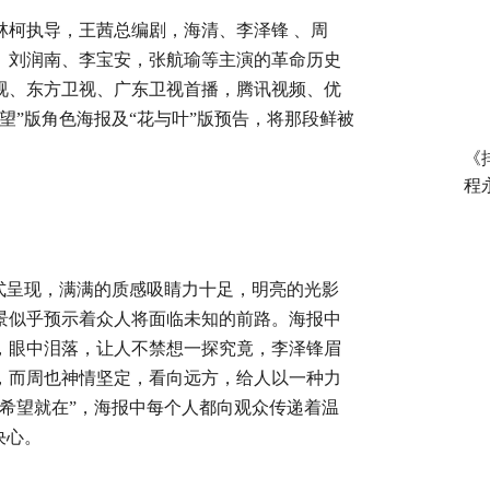
林柯执导，王茜总编剧，海清、李泽锋
、周
、刘润南、李宝安，张航瑜等主演的革命历史
卫视、东方卫视、广东卫视首播，腾讯视频、优
希望”版角色海报及“花与叶”版预告，将那段鲜被
《
程
式呈现，满满的质感吸睛力十足，明亮的光影
景似乎预示着众人将面临未知的前路。
海报中
，眼中泪落，让人不禁想一探究竟，李泽锋眉
，而周也神情坚定，看向远方，给人以一种力
，希望就在”，海报中每个人都向观众传递着温
决心。