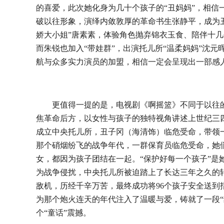
的喜爱，此次她化身为几十个孩子的
“丑妈妈”，相
破以往形象，演绎内敛敦厚的革命书生张静平，成为
娇大小姐”唐素素，体验角色抛弃锦衣玉食、陪伴十
而朱锐也加入
“
带娃群
”
，出演托儿所
“
温柔妈妈
”
沈元
航与众多
实力演员
的加盟
，
相信一定会呈现出一部感
更值得一提的是，电视剧《啊摇篮》不同于以往
焦革命后方，
以
女性与孩子的
独特视角
讲述上世纪三
成立中央托儿所，丑子冈（海清饰）临危受命，带领
那个硝烟纷飞的战争年代，一群保育员临危受命，她
女，都因为孩子团结在一起。
“保护好每一个孩子”是
为战争侵扰，中央托儿所被迫踏上了长达三年之久的
敌机，历经千辛万苦，最终成功将9
6
个孩子安全送到
为那个炮火连天的年代注入了温暖与爱，铸就了一段
个“童话”震撼。