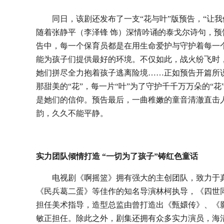
同日，该剧还发布了一支
“花与叶”版
预告
，
“让
随着张静平（李泽锋 饰）深情吟诵的泰戈尔诗句，
告中，每一个保育员都是在用生命爱护与守护着每一
能为孩子们提供最好的环境。不仅如此，战火纷飞时
她们拼尽全力抱着孩子逃离险境……正如预告开篇所说
那甜美的“花”，每一片“叶”为了守护千千万万朵的“
是她们的信仰。预告最后，一曲稚嫩的童音清澈直击人
韵，久久不能平静。
实力团队倾情打造
“一切为了孩子”铸红色童话
电视剧《啊摇篮》拥有强大的主创团队，致力于
《民兵葛二蛋》等佳作的知名导演林柯执导，《四世
担任美术指导，造型总监由曾打造出《甄嬛传》、《
敏正担任。除此之外，剧集还拥有众多
实力演员
，海