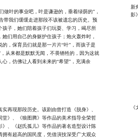
新
我们做叶的事业吧，叶是谦逊的，垂着绿荫的”，
影
预告带我们缓缓走进那段不该被遗忘的历史。预
个孩子，她们陪着孩子们玩耍、学习，竭尽所
，她们用自己的身躯护住孩子；炮火轰炸时，
的，保育员们就是那一片片“叶”，而孩子是
花”，从来都是默默无闻，不畏牺牲的，因为这就
心，仿佛让人看到未来的“希望”，充满余
《
真实再现那段历史。该剧由曾打造《脱身》、
同堂》、《狼图腾》等作品的美术指导全荣哲
影》、《赵氏孤儿》等作品的著名造型设计陈
清拥有超高的国民度，凭借演技深受广大观众